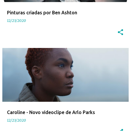
e
Pinturas criadas por Ben Ashton
n
12/23/2020
s
Caroline - Novo videoclipe de Arlo Parks
12/23/2020