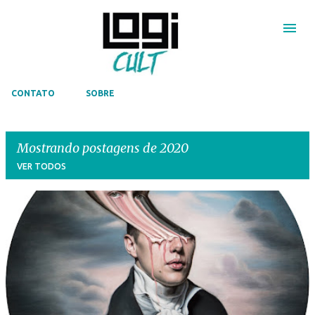
Pular para o conteúdo principal
CONTATO
SOBRE
Mostrando postagens de 2020
VER TODOS
P
o
s
t
a
g