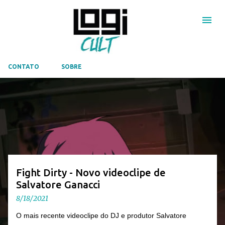
Pular para o conteúdo principal
CONTATO
SOBRE
P
o
s
t
a
g
Fight Dirty - Novo videoclipe de
e
Salvatore Ganacci
n
8/18/2021
s
O mais recente videoclipe do DJ e produtor Salvatore