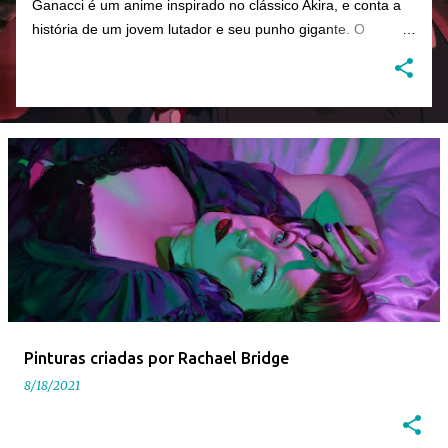
Ganacci é um anime inspirado no clássico Akira, e conta a
história de um jovem lutador e seu punho gigante. O
trabalho foi criado pelo diretor Tom Noakes, o mais recente
contratado da produtora Business Club Royale, ao lado de
Will Goodfellow & Greg Sharp e produzido pelas equipes
dos estúdios Goono & Trub Animation.
Pinturas criadas por Rachael Bridge
8/18/2021