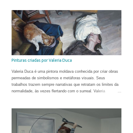
Greg Sharp e produzido pelas equipes dos estúdios Goono &
Trub Animation.
Pinturas criadas por Valeria Duca
Valeria Duca é uma pintora moldava conhecida por criar obras
permeadas de simbolismos e metáforas visuais. Seus
trabalhos trazem sempre narrativas que retratam os limites da
normalidade, às vezes flertando com o surreal. Valeria
começou a sua carreira muito cedo. Sua primeira exposição
aconteceu em sua cidade natal, Chisinau, quando ela tinha
apenas 12 anos. Aos 17, mudou-se para o Reino Unido, onde
estudou História da Arte na Universidade de St Andrews.
Depois de viver e pintar profissionalmente por alguns anos em
Oslo, Noruega, recentemente ela mudou-se para Washington