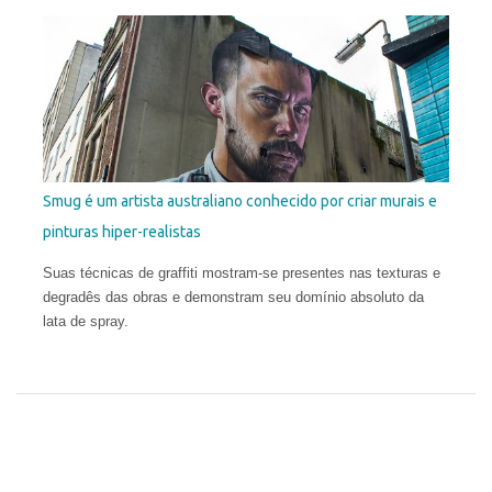
excelente, ele infunde uma harmonia entre o natural e o
conceitual para criar obras que são provocantes e dramáticas.
Santos estudou no Miami Dade College, onde obteve o diploma
em 2003. Depois, frequentou a New World School of the Arts e,
pouco antes de se formar como Bacharel em Belas Artes,
abandonou o curso para estudar no exterior e ampliar sua
compreensão da arte. Em 2006, ele concluiu a Angel Academy
of Art em Florença. Seus trabalhos já receberam diversos
Smug é um artista australiano conhecido por criar murais e
prêmios internacionais e hoje aparecem em coleções públicas
pinturas hiper-realistas
e privadas em todo o mundo.
Suas técnicas de graffiti mostram-se presentes nas texturas e
degradês das obras e demonstram seu domínio absoluto da
lata de spray.