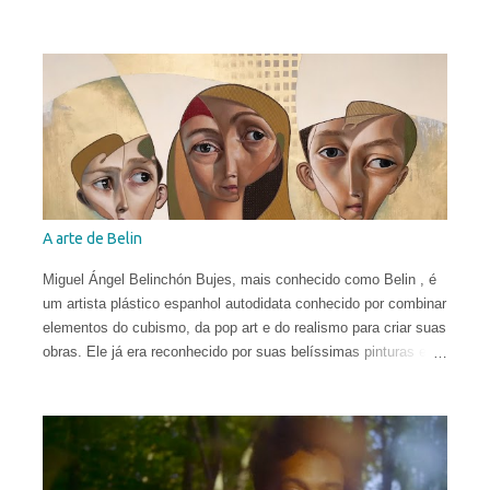
Mountain King" de Edvard Grieg .
A arte de Belin
Miguel Ángel Belinchón Bujes, mais conhecido como Belin , é
um artista plástico espanhol autodidata conhecido por combinar
elementos do cubismo, da pop art e do realismo para criar suas
obras. Ele já era reconhecido por suas belíssimas pinturas e
sua maneira talentosa de espalhar os códigos do hiper-realismo
entre as paisagens urbanas. Seus murais, criados apenas a
partir de técnicas de spray, viraram referência no mundo
eclético da arte. Porém, em sua fase atual, quebrar as regras
da proporção é sua maior fonte de inspiração e isso o leva a