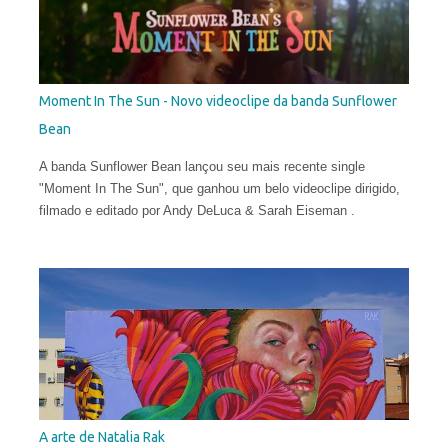
explorar uma arte mais subjetiva. Belin gosta de definir esse
experimento como "pós-neo-cubismo".
Moment In The Sun - Novo videoclipe da banda Sunflower
Bean
A banda Sunflower Bean lançou seu mais recente single
"Moment In The Sun", que ganhou um belo videoclipe dirigido,
filmado e editado por Andy DeLuca & Sarah Eiseman .
A arte de Natalia Rak