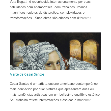
Vera Bugatti é reconhecida internacionalmente por suas
habilidades com anamorfoses, com trabalhos urbanos
magníficos repletos de distorções, complexidades e
transformações. Suas obras são criadas com diferentes
técnicas e materiais e estão espalhadas ao redor do globo.
Vera nasceu na comuna italiana de Brescia, formou-se em
Conservação do Patrimônio Cultural em Parma e foi bolsista de
pesquisa em Mântua com uma tese dedicada aos tratados
heterodoxos do século XVI. Publicou ensaios sobre pesquisa
histórica e iconológica e colaborou com redações.
A arte de Cesar Santos
Cesar Santos é um artista cubano-americano contemporâneo
mais conhecido por criar pinturas que apresentam duas ou
mais tendências artísticas em um belíssimo equilíbrio estético.
Seu trabalho reflete interpretações clássicas e modernas
justapostas em uma mesma pintura, com influências que vão
do Renascimento à Arte Contemporânea. Com uma técnica