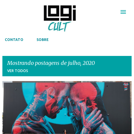
Pular para o conteúdo principal
CONTATO
SOBRE
Mostrando postagens de julho, 2020
VER TODOS
P
o
s
t
a
g