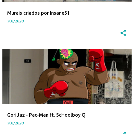
e
Murais criados por Insane51
n
7/31/2020
s
Gorillaz - Pac-Man ft. ScHoolboy Q
7/31/2020