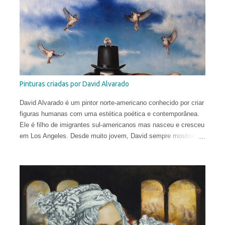
Conservação do Patrimônio Cultural em Parma e foi bolsista de
pesquisa em Mântua com uma tese dedicada aos tratados
heterodoxos do século XVI. Publicou ensaios sobre pesquisa
histórica e iconológica e colaborou com redações.
Pinturas criadas por David Alvarado
David Alvarado é um pintor norte-americano conhecido por criar
figuras humanas com uma estética poética e contemporânea.
Ele é filho de imigrantes sul-americanos mas nasceu e cresceu
em Los Angeles. Desde muito jovem, David sempre mostrou
uma inclinação para as artes, desenhando constantemente ao
longo do ensino fundamental e do ensino médio. Por isso, não
foi surpresa que após sua formatura, aos 17 anos, ele partiu
para Florença, Itália, e buscou o treinamento tradicional na
cidade que gerou o Renascimento.