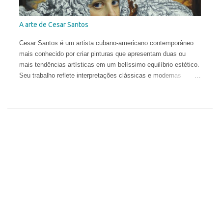
A arte de Cesar Santos
Cesar Santos é um artista cubano-americano contemporâneo
mais conhecido por criar pinturas que apresentam duas ou
mais tendências artísticas em um belíssimo equilíbrio estético.
Seu trabalho reflete interpretações clássicas e modernas
justapostas em uma mesma pintura, com influências que vão
do Renascimento à Arte Contemporânea. Com uma técnica
excelente, ele infunde uma harmonia entre o natural e o
conceitual para criar obras que são provocantes e dramáticas.
Santos estudou no Miami Dade College, onde obteve o diploma
em 2003. Depois, frequentou a New World School of the Arts e,
pouco antes de se formar como Bacharel em Belas Artes,
abandonou o curso para estudar no exterior e ampliar sua
compreensão da arte. Em 2006, ele concluiu a Angel Academy
of Art em Florença. Seus trabalhos já receberam diversos
prêmios internacionais e hoje aparecem em coleções públicas
e privadas em todo o mundo.