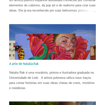
um artista plástico espanhol autodidata conhecido por combinar
elementos do cubismo, da pop art e do realismo para criar suas
obras. Ele já era reconhecido por suas belíssimas pinturas e
sua maneira talentosa de espalhar os códigos do hiper-realismo
entre as paisagens urbanas. Seus murais, criados apenas a
partir de técnicas de spray, viraram referência no mundo
eclético da arte. Porém, em sua fase atual, quebrar as regras
da proporção é sua maior fonte de inspiração e isso o leva a
explorar uma arte mais subjetiva. Belin gosta de definir esse
experimento como "pós-neo-cubismo".
A arte de Natalia Rak
Natalia Rak é uma muralista, pintora e ilustradora graduada na
Universidade de Lodz . A artista polonesa utiliza seus traços
para contar histórias em suas obras cheias de cores, mistérios
e metáforas.