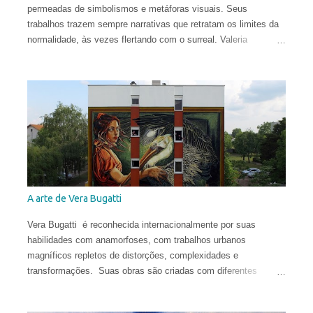
permeadas de simbolismos e metáforas visuais. Seus
trabalhos trazem sempre narrativas que retratam os limites da
normalidade, às vezes flertando com o surreal. Valeria
começou a sua carreira muito cedo. Sua primeira exposição
aconteceu em sua cidade natal, Chisinau, quando ela tinha
apenas 12 anos. Aos 17, mudou-se para o Reino Unido, onde
estudou História da Arte na Universidade de St Andrews.
Depois de viver e pintar profissionalmente por alguns anos em
Oslo, Noruega, recentemente ela mudou-se para Washington
DC. Suas obras circulam o planeta e integram as coleções
permanentes de vários museus do Leste Europeu.
A arte de Vera Bugatti
Vera Bugatti é reconhecida internacionalmente por suas
habilidades com anamorfoses, com trabalhos urbanos
magníficos repletos de distorções, complexidades e
transformações. Suas obras são criadas com diferentes
técnicas e materiais e estão espalhadas ao redor do globo.
Vera nasceu na comuna italiana de Brescia, formou-se em