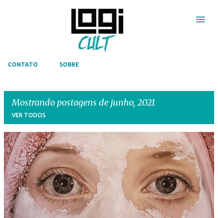
Pular para o conteúdo principal
CONTATO
SOBRE
Mostrando postagens de junho, 2021
VER TODOS
P
o
s
t
a
g