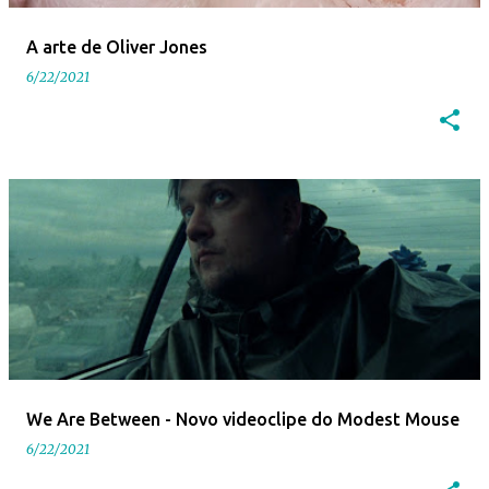
e
A arte de Oliver Jones
n
6/22/2021
s
We Are Between - Novo videoclipe do Modest Mouse
6/22/2021