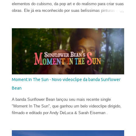
elementos do cubismo, da pop art e do realismo para criar suas
obras. Ele já era reconhecido por suas belíssimas pinturas e
sua maneira talentosa de espalhar os códigos do hiper-realismo
entre as paisagens urbanas. Seus murais, criados apenas a
partir de técnicas de spray, viraram referência no mundo
eclético da arte. Porém, em sua fase atual, quebrar as regras
da proporção é sua maior fonte de inspiração e isso o leva a
explorar uma arte mais subjetiva. Belin gosta de definir esse
experimento como "pós-neo-cubismo".
Moment In The Sun - Novo videoclipe da banda Sunflower
Bean
A banda Sunflower Bean lançou seu mais recente single
"Moment In The Sun", que ganhou um belo videoclipe dirigido,
filmado e editado por Andy DeLuca & Sarah Eiseman .