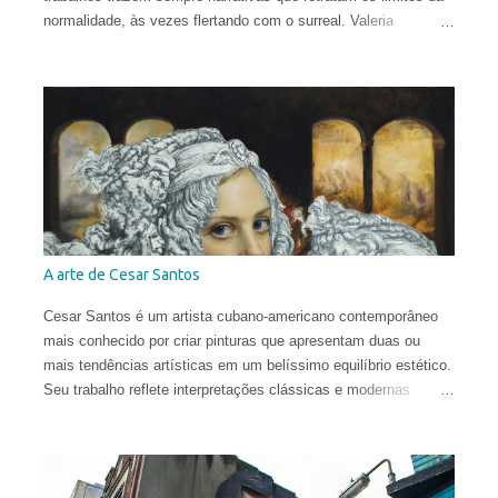
normalidade, às vezes flertando com o surreal. Valeria
começou a sua carreira muito cedo. Sua primeira exposição
aconteceu em sua cidade natal, Chisinau, quando ela tinha
apenas 12 anos. Aos 17, mudou-se para o Reino Unido, onde
estudou História da Arte na Universidade de St Andrews.
Depois de viver e pintar profissionalmente por alguns anos em
Oslo, Noruega, recentemente ela mudou-se para Washington
DC. Suas obras circulam o planeta e integram as coleções
permanentes de vários museus do Leste Europeu.
A arte de Cesar Santos
Cesar Santos é um artista cubano-americano contemporâneo
mais conhecido por criar pinturas que apresentam duas ou
mais tendências artísticas em um belíssimo equilíbrio estético.
Seu trabalho reflete interpretações clássicas e modernas
justapostas em uma mesma pintura, com influências que vão
do Renascimento à Arte Contemporânea. Com uma técnica
excelente, ele infunde uma harmonia entre o natural e o
conceitual para criar obras que são provocantes e dramáticas.