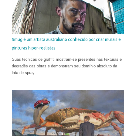
Santos estudou no Miami Dade College, onde obteve o diploma
em 2003. Depois, frequentou a New World School of the Arts e,
pouco antes de se formar como Bacharel em Belas Artes,
abandonou o curso para estudar no exterior e ampliar sua
compreensão da arte. Em 2006, ele concluiu a Angel Academy
of Art em Florença. Seus trabalhos já receberam diversos
Smug é um artista australiano conhecido por criar murais e
prêmios internacionais e hoje aparecem em coleções públicas
pinturas hiper-realistas
e privadas em todo o mundo.
Suas técnicas de graffiti mostram-se presentes nas texturas e
degradês das obras e demonstram seu domínio absoluto da
lata de spray.