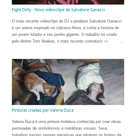
Fight Dirty - Novo videoclipe de Salvatore Ganacci
O mais recente videoclipe do DJ e produtor Salvatore Ganacci
é um anime inspirado no clássico Akira, e conta a história de
um jovem lutador e seu punho gigante. O trabalho foi criado
pelo diretor Tom Noakes, o mais recente contratado da
produtora Business Club Royale, ao lado de Will Goodfellow &
Greg Sharp e produzido pelas equipes dos estúdios Goono &
Trub Animation.
Pinturas criadas por Valeria Duca
Valeria Duca é uma pintora moldava conhecida por criar obras
permeadas de simbolismos e metáforas visuais. Seus
trabalhos trazem sempre narrativas que retratam os limites da