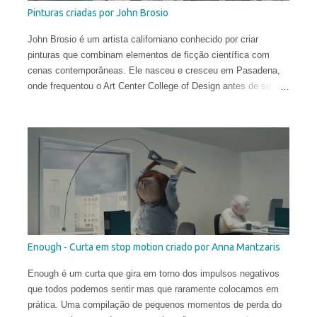
Pinturas criadas por John Brosio
John Brosio é um artista californiano conhecido por criar
pinturas que combinam elementos de ficção científica com
cenas contemporâneas. Ele nasceu e cresceu em Pasadena,
onde frequentou o Art Center College of Design antes de se
mudar para a Universidade da Califórnia. Atraído inicialmente
pela indústria cinematográfica, Brosio estagiou na Industrial
Light and Magic Creature Shop. No entanto, após três anos de
experiência em perseguição de tempestades, foram suas
representações magistrais de tornados criadas com tinta a óleo
que lhe colocaram definitivamente no cenário das artes
plásticas.
Enough - Curta em stop motion criado por Anna Mantzaris
Enough é um curta que gira em torno dos impulsos negativos
que todos podemos sentir mas que raramente colocamos em
prática. Uma compilação de pequenos momentos de perda do