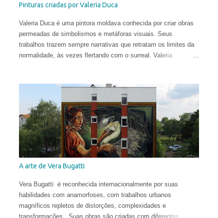
Pinturas criadas por Valeria Duca
Valeria Duca é uma pintora moldava conhecida por criar obras
permeadas de simbolismos e metáforas visuais. Seus
trabalhos trazem sempre narrativas que retratam os limites da
normalidade, às vezes flertando com o surreal. Valeria
começou a sua carreira muito cedo. Sua primeira exposição
aconteceu em sua cidade natal, Chisinau, quando ela tinha
apenas 12 anos. Aos 17, mudou-se para o Reino Unido, onde
estudou História da Arte na Universidade de St Andrews.
Depois de viver e pintar profissionalmente por alguns anos em
Oslo, Noruega, recentemente ela mudou-se para Washington
DC. Suas obras circulam o planeta e integram as coleções
permanentes de vários museus do Leste Europeu.
A arte de Vera Bugatti
Vera Bugatti é reconhecida internacionalmente por suas
habilidades com anamorfoses, com trabalhos urbanos
magníficos repletos de distorções, complexidades e
transformações. Suas obras são criadas com diferentes