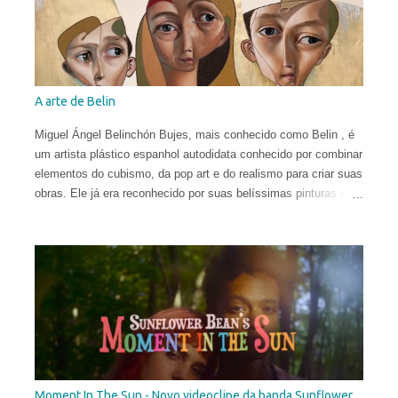
A arte de Belin
Miguel Ángel Belinchón Bujes, mais conhecido como Belin , é
um artista plástico espanhol autodidata conhecido por combinar
elementos do cubismo, da pop art e do realismo para criar suas
obras. Ele já era reconhecido por suas belíssimas pinturas e
sua maneira talentosa de espalhar os códigos do hiper-realismo
entre as paisagens urbanas. Seus murais, criados apenas a
partir de técnicas de spray, viraram referência no mundo
eclético da arte. Porém, em sua fase atual, quebrar as regras
da proporção é sua maior fonte de inspiração e isso o leva a
explorar uma arte mais subjetiva. Belin gosta de definir esse
experimento como "pós-neo-cubismo".
Moment In The Sun - Novo videoclipe da banda Sunflower