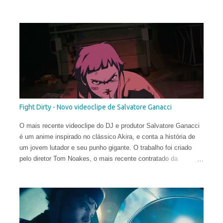
Fight Dirty - Novo videoclipe de Salvatore Ganacci
O mais recente videoclipe do DJ e produtor Salvatore Ganacci
é um anime inspirado no clássico Akira, e conta a história de
um jovem lutador e seu punho gigante. O trabalho foi criado
pelo diretor Tom Noakes, o mais recente contratado da
produtora Business Club Royale, ao lado de Will Goodfellow &
Greg Sharp e produzido pelas equipes dos estúdios Goono &
Trub Animation.