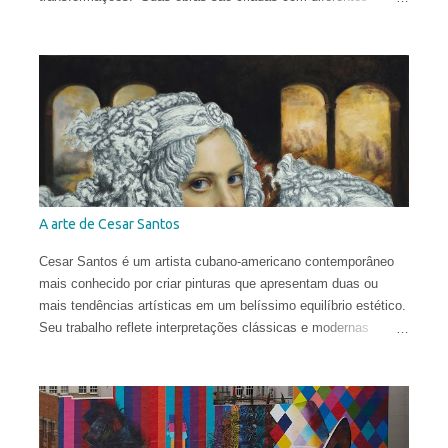
técnicas e materiais e estão espalhadas ao redor do globo.
Vera nasceu na comuna italiana de Brescia, formou-se em
Conservação do Patrimônio Cultural em Parma e foi bolsista de
pesquisa em Mântua com uma tese dedicada aos tratados
heterodoxos do século XVI. Publicou ensaios sobre pesquisa
histórica e iconológica e colaborou com redações.
A arte de Cesar Santos
Cesar Santos é um artista cubano-americano contemporâneo
mais conhecido por criar pinturas que apresentam duas ou
mais tendências artísticas em um belíssimo equilíbrio estético.
Seu trabalho reflete interpretações clássicas e modernas
justapostas em uma mesma pintura, com influências que vão
do Renascimento à Arte Contemporânea. Com uma técnica
excelente, ele infunde uma harmonia entre o natural e o
conceitual para criar obras que são provocantes e dramáticas.
Santos estudou no Miami Dade College, onde obteve o diploma