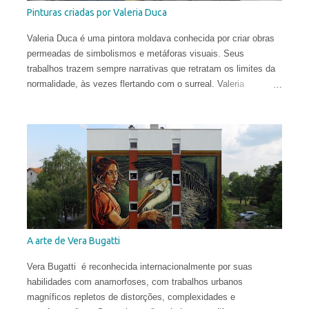
Pinturas criadas por Valeria Duca
Valeria Duca é uma pintora moldava conhecida por criar obras
permeadas de simbolismos e metáforas visuais. Seus
trabalhos trazem sempre narrativas que retratam os limites da
normalidade, às vezes flertando com o surreal. Valeria
começou a sua carreira muito cedo. Sua primeira exposição
aconteceu em sua cidade natal, Chisinau, quando ela tinha
apenas 12 anos. Aos 17, mudou-se para o Reino Unido, onde
estudou História da Arte na Universidade de St Andrews.
Depois de viver e pintar profissionalmente por alguns anos em
Oslo, Noruega, recentemente ela mudou-se para Washington
DC. Suas obras circulam o planeta e integram as coleções
permanentes de vários museus do Leste Europeu.
A arte de Vera Bugatti
Vera Bugatti é reconhecida internacionalmente por suas
habilidades com anamorfoses, com trabalhos urbanos
magníficos repletos de distorções, complexidades e