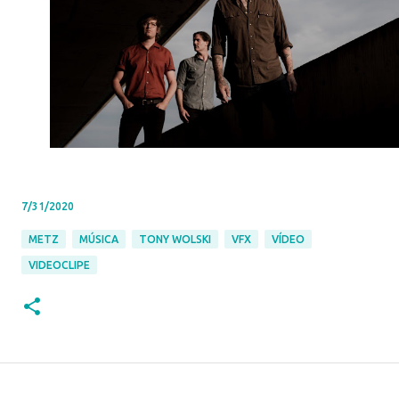
7/31/2020
METZ
MÚSICA
TONY WOLSKI
VFX
VÍDEO
VIDEOCLIPE