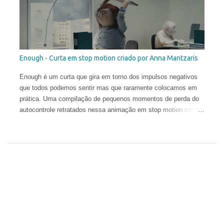
em 2003. Depois, frequentou a New World School of the Arts e,
pouco antes de se formar como Bacharel em Belas Artes,
abandonou o curso para estudar no exterior e ampliar sua
compreensão da arte. Em 2006, ele concluiu a Angel Academy
of Art em Florença. Seus trabalhos já receberam diversos
Enough - Curta em stop motion criado por Anna Mantzaris
prêmios internacionais e hoje aparecem em coleções públicas
e privadas em todo o mundo.
Enough é um curta que gira em torno dos impulsos negativos
que todos podemos sentir mas que raramente colocamos em
prática. Uma compilação de pequenos momentos de perda do
autocontrole retratados nessa animação em stop motion criada
por Anna Mantzaris e vencedora de diversos prêmios
internacionais.