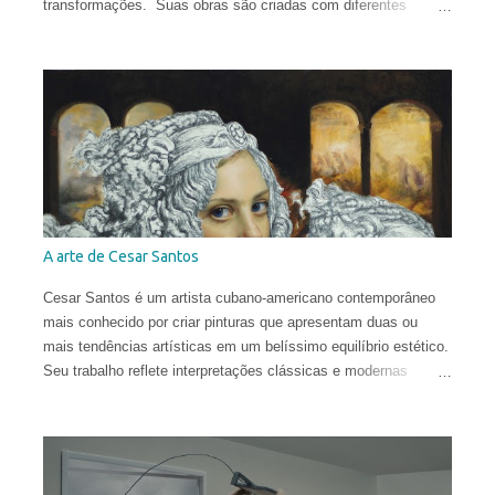
transformações. Suas obras são criadas com diferentes
técnicas e materiais e estão espalhadas ao redor do globo.
Vera nasceu na comuna italiana de Brescia, formou-se em
Conservação do Patrimônio Cultural em Parma e foi bolsista de
pesquisa em Mântua com uma tese dedicada aos tratados
heterodoxos do século XVI. Publicou ensaios sobre pesquisa
histórica e iconológica e colaborou com redações.
A arte de Cesar Santos
Cesar Santos é um artista cubano-americano contemporâneo
mais conhecido por criar pinturas que apresentam duas ou
mais tendências artísticas em um belíssimo equilíbrio estético.
Seu trabalho reflete interpretações clássicas e modernas
justapostas em uma mesma pintura, com influências que vão
do Renascimento à Arte Contemporânea. Com uma técnica
excelente, ele infunde uma harmonia entre o natural e o
conceitual para criar obras que são provocantes e dramáticas.
Santos estudou no Miami Dade College, onde obteve o diploma