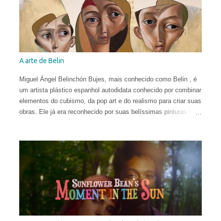
A arte de Belin
Miguel Ángel Belinchón Bujes, mais conhecido como Belin , é
um artista plástico espanhol autodidata conhecido por combinar
elementos do cubismo, da pop art e do realismo para criar suas
obras. Ele já era reconhecido por suas belíssimas pinturas e
sua maneira talentosa de espalhar os códigos do hiper-realismo
entre as paisagens urbanas. Seus murais, criados apenas a
partir de técnicas de spray, viraram referência no mundo
eclético da arte. Porém, em sua fase atual, quebrar as regras
da proporção é sua maior fonte de inspiração e isso o leva a
explorar uma arte mais subjetiva. Belin gosta de definir esse
experimento como "pós-neo-cubismo".