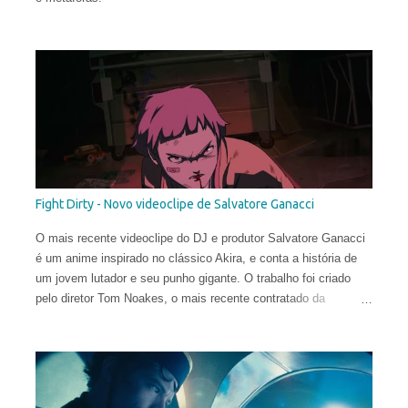
Fight Dirty - Novo videoclipe de Salvatore Ganacci
O mais recente videoclipe do DJ e produtor Salvatore Ganacci
é um anime inspirado no clássico Akira, e conta a história de
um jovem lutador e seu punho gigante. O trabalho foi criado
pelo diretor Tom Noakes, o mais recente contratado da
produtora Business Club Royale, ao lado de Will Goodfellow &
Greg Sharp e produzido pelas equipes dos estúdios Goono &
Trub Animation.