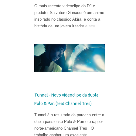
O mais recente videoclipe do DJ e
produtor Salvatore Ganacci é um anime
inspirado no clássico Akira, e conta a
história de um jovem lutador e seu
punho gigante. O trabalho foi criado
pelo diretor Tom Noakes, o mais
recente contratado da produtora
Business Club Royale, ao lado de Will
Goodfellow & Greg Sharp e produzido
pelas equipes dos estúdios Goono &
Trub Animation.
Tunnel - Novo videoclipe da dupla
Polo & Pan (feat Channel Tres)
Tunnel é o resultado da parceria entre a
dupla parisiense Polo & Pan e o rapper
norte-americano Channel Tres . O
trabalho ganhou um excelente