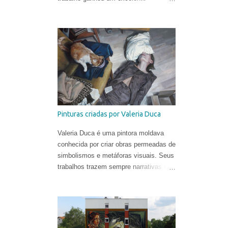
videoclipe dirigido por Léo Gotainer &
Zite Vincendeau-Verbraeken e
produzido pela equipe da Téléphone
Maison Films.
Pinturas criadas por Valeria Duca
Valeria Duca é uma pintora moldava
conhecida por criar obras permeadas de
simbolismos e metáforas visuais. Seus
trabalhos trazem sempre narrativas que
retratam os limites da normalidade, às
vezes flertando com o surreal. Valeria
começou a sua carreira muito cedo.
Sua primeira exposição aconteceu em
sua cidade natal, Chisinau, quando ela