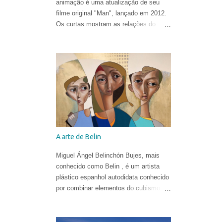
animação é uma atualização de seu
filme original "Man", lançado em 2012.
Os curtas mostram as relações do
homem com o mundo natural de uma
forma ironicamente alegre, ao som de
"In the Hall of the Mountain King" de
Edvard Grieg .
A arte de Belin
Miguel Ángel Belinchón Bujes, mais
conhecido como Belin , é um artista
plástico espanhol autodidata conhecido
por combinar elementos do cubismo, da
pop art e do realismo para criar suas
obras. Ele já era reconhecido por suas
belíssimas pinturas e sua maneira