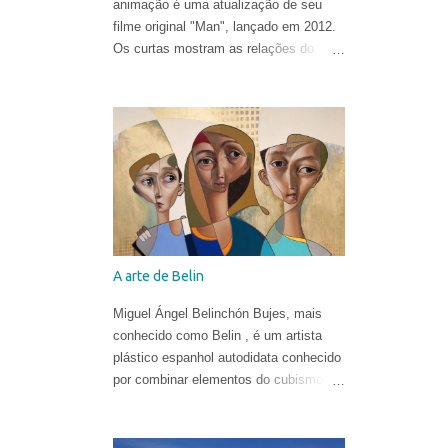
animação é uma atualização de seu
filme original "Man", lançado em 2012.
Os curtas mostram as relações do
homem com o mundo natural de uma
forma ironicamente alegre, ao som de
"In the Hall of the Mountain King" de
Edvard Grieg .
A arte de Belin
Miguel Ángel Belinchón Bujes, mais
conhecido como Belin , é um artista
plástico espanhol autodidata conhecido
por combinar elementos do cubismo, da
pop art e do realismo para criar suas
obras. Ele já era reconhecido por suas
belíssimas pinturas e sua maneira