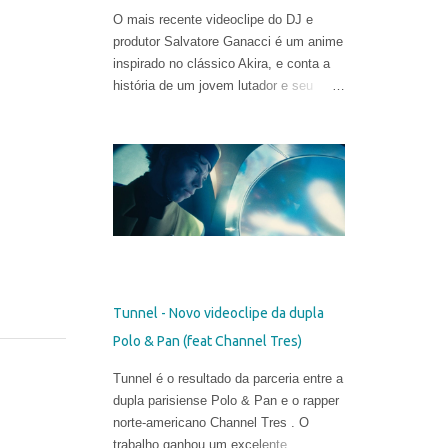
O mais recente videoclipe do DJ e
produtor Salvatore Ganacci é um anime
inspirado no clássico Akira, e conta a
história de um jovem lutador e seu
punho gigante. O trabalho foi criado
pelo diretor Tom Noakes, o mais
recente contratado da produtora
Business Club Royale, ao lado de Will
Goodfellow & Greg Sharp e produzido
pelas equipes dos estúdios Goono &
Trub Animation.
Tunnel - Novo videoclipe da dupla
Polo & Pan (feat Channel Tres)
Tunnel é o resultado da parceria entre a
dupla parisiense Polo & Pan e o rapper
norte-americano Channel Tres . O
trabalho ganhou um excelente