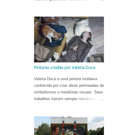
videoclipe dirigido por Léo Gotainer &
Zite Vincendeau-Verbraeken e
produzido pela equipe da Téléphone
Maison Films.
Pinturas criadas por Valeria Duca
Valeria Duca é uma pintora moldava
conhecida por criar obras permeadas de
simbolismos e metáforas visuais. Seus
trabalhos trazem sempre narrativas que
retratam os limites da normalidade, às
vezes flertando com o surreal. Valeria
começou a sua carreira muito cedo.
Sua primeira exposição aconteceu em
sua cidade natal, Chisinau, quando ela