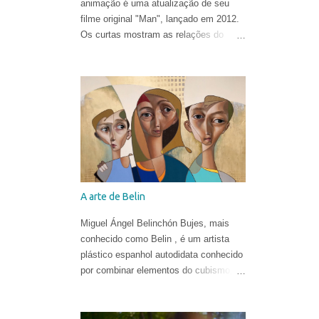
animação é uma atualização de seu
filme original "Man", lançado em 2012.
Os curtas mostram as relações do
homem com o mundo natural de uma
forma ironicamente alegre, ao som de
"In the Hall of the Mountain King" de
Edvard Grieg .
A arte de Belin
Miguel Ángel Belinchón Bujes, mais
conhecido como Belin , é um artista
plástico espanhol autodidata conhecido
por combinar elementos do cubismo, da
pop art e do realismo para criar suas
obras. Ele já era reconhecido por suas
belíssimas pinturas e sua maneira