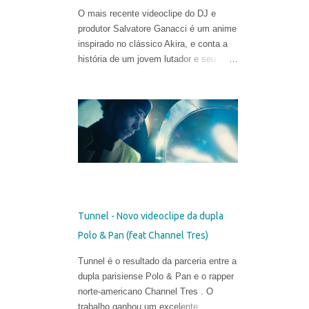
O mais recente videoclipe do DJ e
produtor Salvatore Ganacci é um anime
inspirado no clássico Akira, e conta a
história de um jovem lutador e seu
punho gigante. O trabalho foi criado
pelo diretor Tom Noakes, o mais
recente contratado da produtora
Business Club Royale, ao lado de Will
Goodfellow & Greg Sharp e produzido
pelas equipes dos estúdios Goono &
Trub Animation.
Tunnel - Novo videoclipe da dupla
Polo & Pan (feat Channel Tres)
Tunnel é o resultado da parceria entre a
dupla parisiense Polo & Pan e o rapper
norte-americano Channel Tres . O
trabalho ganhou um excelente