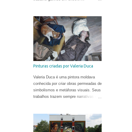
videoclipe dirigido por Léo Gotainer &
Zite Vincendeau-Verbraeken e
produzido pela equipe da Téléphone
Maison Films.
Pinturas criadas por Valeria Duca
Valeria Duca é uma pintora moldava
conhecida por criar obras permeadas de
simbolismos e metáforas visuais. Seus
trabalhos trazem sempre narrativas que
retratam os limites da normalidade, às
vezes flertando com o surreal. Valeria
começou a sua carreira muito cedo.
Sua primeira exposição aconteceu em
sua cidade natal, Chisinau, quando ela