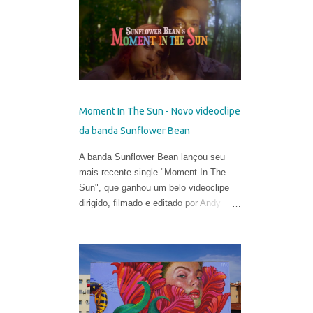
talentosa de espalhar os códigos do
hiper-realismo entre as paisagens
urbanas. Seus murais, criados apenas
a partir de técnicas de spray, viraram
referência no mundo eclético da arte.
Porém, em sua fase atual, quebrar as
regras da proporção é sua maior fonte
Moment In The Sun - Novo videoclipe
de inspiração e isso o leva a explorar
da banda Sunflower Bean
uma arte mais subjetiva. Belin gosta de
definir esse experimento como "pós-
A banda Sunflower Bean lançou seu
neo-cubismo".
mais recente single "Moment In The
Sun", que ganhou um belo videoclipe
dirigido, filmado e editado por Andy
DeLuca & Sarah Eiseman .