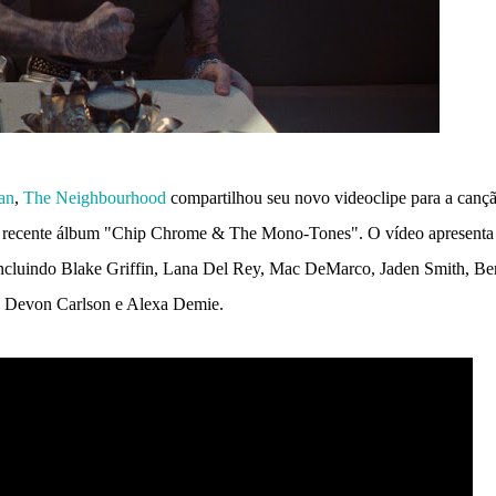
an
,
The Neighbourhood
compartilhou seu novo videoclipe para a canç
seu recente álbum "Chip Chrome & The Mono-Tones". O vídeo apresenta
, incluindo Blake Griffin, Lana Del Rey, Mac DeMarco, Jaden Smith, B
 Devon Carlson e Alexa Demie.