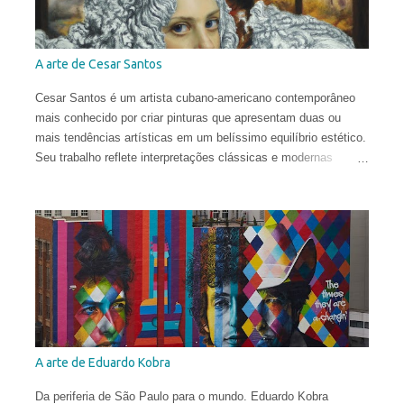
A arte de Cesar Santos
Cesar Santos é um artista cubano-americano contemporâneo
mais conhecido por criar pinturas que apresentam duas ou
mais tendências artísticas em um belíssimo equilíbrio estético.
Seu trabalho reflete interpretações clássicas e modernas
justapostas em uma mesma pintura, com influências que vão
do Renascimento à Arte Contemporânea. Com uma técnica
excelente, ele infunde uma harmonia entre o natural e o
conceitual para criar obras que são provocantes e dramáticas.
Santos estudou no Miami Dade College, onde obteve o diploma
em 2003. Depois, frequentou a New World School of the Arts e,
pouco antes de se formar como Bacharel em Belas Artes,
abandonou o curso para estudar no exterior e ampliar sua
compreensão da arte. Em 2006, ele concluiu a Angel Academy
of Art em Florença. Seus trabalhos já receberam diversos
A arte de Eduardo Kobra
prêmios internacionais e hoje aparecem em coleções públicas
e privadas em todo o mundo.
Da periferia de São Paulo para o mundo. Eduardo Kobra