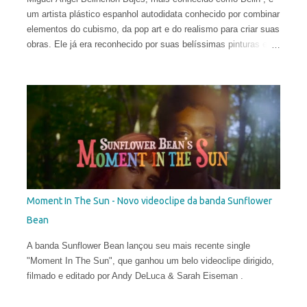
um artista plástico espanhol autodidata conhecido por combinar
elementos do cubismo, da pop art e do realismo para criar suas
obras. Ele já era reconhecido por suas belíssimas pinturas e
sua maneira talentosa de espalhar os códigos do hiper-realismo
entre as paisagens urbanas. Seus murais, criados apenas a
partir de técnicas de spray, viraram referência no mundo
eclético da arte. Porém, em sua fase atual, quebrar as regras
da proporção é sua maior fonte de inspiração e isso o leva a
explorar uma arte mais subjetiva. Belin gosta de definir esse
experimento como "pós-neo-cubismo".
Moment In The Sun - Novo videoclipe da banda Sunflower
Bean
A banda Sunflower Bean lançou seu mais recente single
"Moment In The Sun", que ganhou um belo videoclipe dirigido,
filmado e editado por Andy DeLuca & Sarah Eiseman .