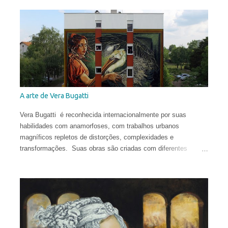
aconteceu em sua cidade natal, Chisinau, quando ela tinha
apenas 12 anos. Aos 17, mudou-se para o Reino Unido, onde
estudou História da Arte na Universidade de St Andrews.
Depois de viver e pintar profissionalmente por alguns anos em
Oslo, Noruega, recentemente ela mudou-se para Washington
DC. Suas obras circulam o planeta e integram as coleções
permanentes de vários museus do Leste Europeu.
A arte de Vera Bugatti
Vera Bugatti é reconhecida internacionalmente por suas
habilidades com anamorfoses, com trabalhos urbanos
magníficos repletos de distorções, complexidades e
transformações. Suas obras são criadas com diferentes
técnicas e materiais e estão espalhadas ao redor do globo.
Vera nasceu na comuna italiana de Brescia, formou-se em
Conservação do Patrimônio Cultural em Parma e foi bolsista de
pesquisa em Mântua com uma tese dedicada aos tratados
heterodoxos do século XVI. Publicou ensaios sobre pesquisa
histórica e iconológica e colaborou com redações.