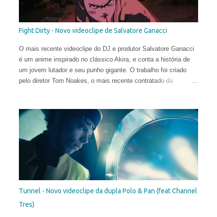
Fight Dirty - Novo videoclipe de Salvatore Ganacci
O mais recente videoclipe do DJ e produtor Salvatore Ganacci
é um anime inspirado no clássico Akira, e conta a história de
um jovem lutador e seu punho gigante. O trabalho foi criado
pelo diretor Tom Noakes, o mais recente contratado da
produtora Business Club Royale, ao lado de Will Goodfellow &
Greg Sharp e produzido pelas equipes dos estúdios Goono &
Trub Animation.
Tunnel - Novo videoclipe da dupla Polo & Pan (feat Channel
Tres)