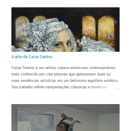
Vera nasceu na comuna italiana de Brescia, formou-se em
Conservação do Patrimônio Cultural em Parma e foi bolsista de
pesquisa em Mântua com uma tese dedicada aos tratados
heterodoxos do século XVI. Publicou ensaios sobre pesquisa
histórica e iconológica e colaborou com redações.
A arte de Cesar Santos
Cesar Santos é um artista cubano-americano contemporâneo
mais conhecido por criar pinturas que apresentam duas ou
mais tendências artísticas em um belíssimo equilíbrio estético.
Seu trabalho reflete interpretações clássicas e modernas
justapostas em uma mesma pintura, com influências que vão
do Renascimento à Arte Contemporânea. Com uma técnica
excelente, ele infunde uma harmonia entre o natural e o
conceitual para criar obras que são provocantes e dramáticas.
Santos estudou no Miami Dade College, onde obteve o diploma
em 2003. Depois, frequentou a New World School of the Arts e,