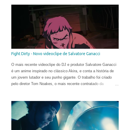
Fight Dirty - Novo videoclipe de Salvatore Ganacci
O mais recente videoclipe do DJ e produtor Salvatore Ganacci
é um anime inspirado no clássico Akira, e conta a história de
um jovem lutador e seu punho gigante. O trabalho foi criado
pelo diretor Tom Noakes, o mais recente contratado da
produtora Business Club Royale, ao lado de Will Goodfellow &
Greg Sharp e produzido pelas equipes dos estúdios Goono &
Trub Animation.