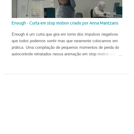
pouco antes de se formar como Bacharel em Belas Artes,
abandonou o curso para estudar no exterior e ampliar sua
compreensão da arte. Em 2006, ele concluiu a Angel Academy
of Art em Florença. Seus trabalhos já receberam diversos
Enough - Curta em stop motion criado por Anna Mantzaris
prêmios internacionais e hoje aparecem em coleções públicas
e privadas em todo o mundo.
Enough é um curta que gira em torno dos impulsos negativos
que todos podemos sentir mas que raramente colocamos em
prática. Uma compilação de pequenos momentos de perda do
autocontrole retratados nessa animação em stop motion criada
por Anna Mantzaris e vencedora de diversos prêmios
internacionais.