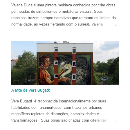
Valeria Duca é uma pintora moldava conhecida por criar obras
permeadas de simbolismos e metáforas visuais. Seus
trabalhos trazem sempre narrativas que retratam os limites da
normalidade, às vezes flertando com o surreal. Valeria
começou a sua carreira muito cedo. Sua primeira exposição
aconteceu em sua cidade natal, Chisinau, quando ela tinha
apenas 12 anos. Aos 17, mudou-se para o Reino Unido, onde
estudou História da Arte na Universidade de St Andrews.
Depois de viver e pintar profissionalmente por alguns anos em
Oslo, Noruega, recentemente ela mudou-se para Washington
DC. Suas obras circulam o planeta e integram as coleções
permanentes de vários museus do Leste Europeu.
A arte de Vera Bugatti
Vera Bugatti é reconhecida internacionalmente por suas
habilidades com anamorfoses, com trabalhos urbanos
magníficos repletos de distorções, complexidades e
transformações. Suas obras são criadas com diferentes
técnicas e materiais e estão espalhadas ao redor do globo.