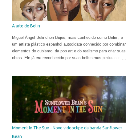
A arte de Belin
Miguel Ángel Belinchón Bujes, mais conhecido como Belin , é
um artista plástico espanhol autodidata conhecido por combinar
elementos do cubismo, da pop art e do realismo para criar suas
obras. Ele já era reconhecido por suas belíssimas pinturas e
sua maneira talentosa de espalhar os códigos do hiper-realismo
entre as paisagens urbanas. Seus murais, criados apenas a
partir de técnicas de spray, viraram referência no mundo
eclético da arte. Porém, em sua fase atual, quebrar as regras
da proporção é sua maior fonte de inspiração e isso o leva a
explorar uma arte mais subjetiva. Belin gosta de definir esse
experimento como "pós-neo-cubismo".
Moment In The Sun - Novo videoclipe da banda Sunflower
Bean