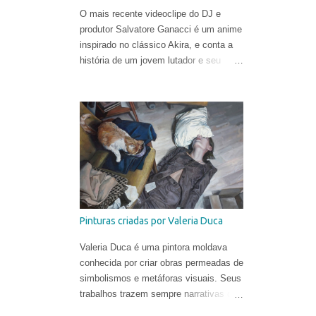
O mais recente videoclipe do DJ e
produtor Salvatore Ganacci é um anime
inspirado no clássico Akira, e conta a
história de um jovem lutador e seu
punho gigante. O trabalho foi criado
pelo diretor Tom Noakes, o mais
recente contratado da produtora
Business Club Royale, ao lado de Will
Goodfellow & Greg Sharp e produzido
pelas equipes dos estúdios Goono &
Trub Animation.
Pinturas criadas por Valeria Duca
Valeria Duca é uma pintora moldava
conhecida por criar obras permeadas de
simbolismos e metáforas visuais. Seus
trabalhos trazem sempre narrativas que
retratam os limites da normalidade, às