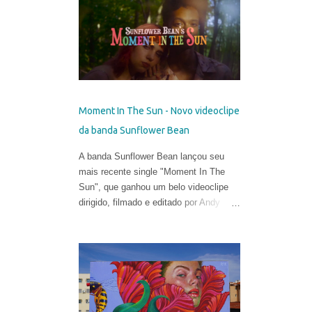
talentosa de espalhar os códigos do
hiper-realismo entre as paisagens
urbanas. Seus murais, criados apenas
a partir de técnicas de spray, viraram
referência no mundo eclético da arte.
Porém, em sua fase atual, quebrar as
regras da proporção é sua maior fonte
Moment In The Sun - Novo videoclipe
de inspiração e isso o leva a explorar
da banda Sunflower Bean
uma arte mais subjetiva. Belin gosta de
definir esse experimento como "pós-
A banda Sunflower Bean lançou seu
neo-cubismo".
mais recente single "Moment In The
Sun", que ganhou um belo videoclipe
dirigido, filmado e editado por Andy
DeLuca & Sarah Eiseman .