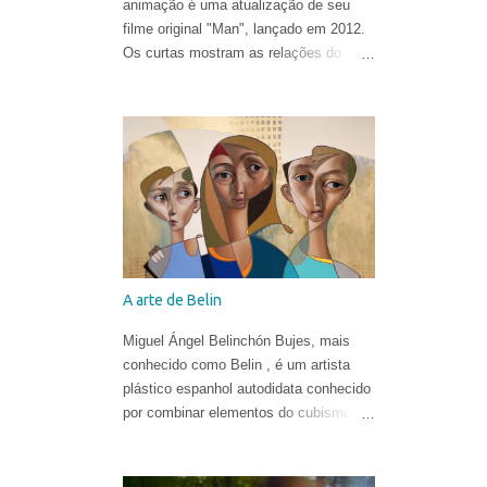
animação é uma atualização de seu
filme original "Man", lançado em 2012.
Os curtas mostram as relações do
homem com o mundo natural de uma
forma ironicamente alegre, ao som de
"In the Hall of the Mountain King" de
Edvard Grieg .
A arte de Belin
Miguel Ángel Belinchón Bujes, mais
conhecido como Belin , é um artista
plástico espanhol autodidata conhecido
por combinar elementos do cubismo, da
pop art e do realismo para criar suas
obras. Ele já era reconhecido por suas
belíssimas pinturas e sua maneira