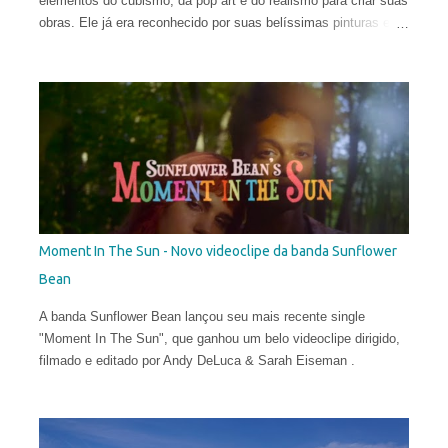
elementos do cubismo, da pop art e do realismo para criar suas
obras. Ele já era reconhecido por suas belíssimas pinturas e
sua maneira talentosa de espalhar os códigos do hiper-realismo
entre as paisagens urbanas. Seus murais, criados apenas a
partir de técnicas de spray, viraram referência no mundo
eclético da arte. Porém, em sua fase atual, quebrar as regras
da proporção é sua maior fonte de inspiração e isso o leva a
explorar uma arte mais subjetiva. Belin gosta de definir esse
experimento como "pós-neo-cubismo".
Moment In The Sun - Novo videoclipe da banda Sunflower
Bean
A banda Sunflower Bean lançou seu mais recente single
"Moment In The Sun", que ganhou um belo videoclipe dirigido,
filmado e editado por Andy DeLuca & Sarah Eiseman .