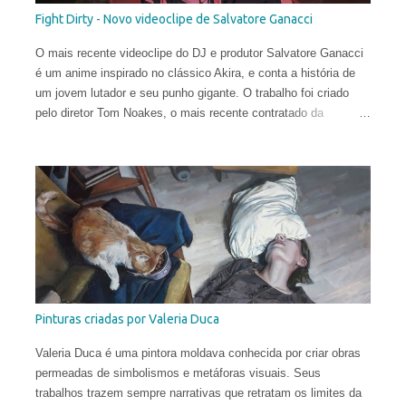
Fight Dirty - Novo videoclipe de Salvatore Ganacci
O mais recente videoclipe do DJ e produtor Salvatore Ganacci
é um anime inspirado no clássico Akira, e conta a história de
um jovem lutador e seu punho gigante. O trabalho foi criado
pelo diretor Tom Noakes, o mais recente contratado da
produtora Business Club Royale, ao lado de Will Goodfellow &
Greg Sharp e produzido pelas equipes dos estúdios Goono &
Trub Animation.
Pinturas criadas por Valeria Duca
Valeria Duca é uma pintora moldava conhecida por criar obras
permeadas de simbolismos e metáforas visuais. Seus
trabalhos trazem sempre narrativas que retratam os limites da