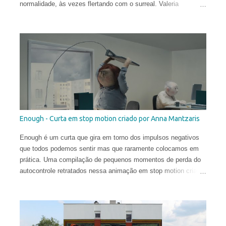
normalidade, às vezes flertando com o surreal. Valeria
começou a sua carreira muito cedo. Sua primeira exposição
aconteceu em sua cidade natal, Chisinau, quando ela tinha
apenas 12 anos. Aos 17, mudou-se para o Reino Unido, onde
estudou História da Arte na Universidade de St Andrews.
Depois de viver e pintar profissionalmente por alguns anos em
Oslo, Noruega, recentemente ela mudou-se para Washington
DC. Suas obras circulam o planeta e integram as coleções
permanentes de vários museus do Leste Europeu.
Enough - Curta em stop motion criado por Anna Mantzaris
Enough é um curta que gira em torno dos impulsos negativos
que todos podemos sentir mas que raramente colocamos em
prática. Uma compilação de pequenos momentos de perda do
autocontrole retratados nessa animação em stop motion criada
por Anna Mantzaris e vencedora de diversos prêmios
internacionais.