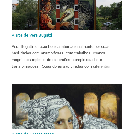
A arte de Vera Bugatti
Vera Bugatti é reconhecida internacionalmente por suas
habilidades com anamorfoses, com trabalhos urbanos
magníficos repletos de distorções, complexidades e
transformações. Suas obras são criadas com diferentes
técnicas e materiais e estão espalhadas ao redor do globo.
Vera nasceu na comuna italiana de Brescia, formou-se em
Conservação do Patrimônio Cultural em Parma e foi bolsista de
pesquisa em Mântua com uma tese dedicada aos tratados
heterodoxos do século XVI. Publicou ensaios sobre pesquisa
histórica e iconológica e colaborou com redações.