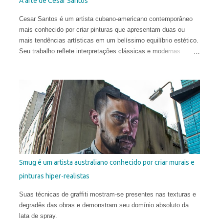
A arte de Cesar Santos
Cesar Santos é um artista cubano-americano contemporâneo
mais conhecido por criar pinturas que apresentam duas ou
mais tendências artísticas em um belíssimo equilíbrio estético.
Seu trabalho reflete interpretações clássicas e modernas
justapostas em uma mesma pintura, com influências que vão
do Renascimento à Arte Contemporânea. Com uma técnica
excelente, ele infunde uma harmonia entre o natural e o
conceitual para criar obras que são provocantes e dramáticas.
Santos estudou no Miami Dade College, onde obteve o diploma
em 2003. Depois, frequentou a New World School of the Arts e,
pouco antes de se formar como Bacharel em Belas Artes,
abandonou o curso para estudar no exterior e ampliar sua
compreensão da arte. Em 2006, ele concluiu a Angel Academy
of Art em Florença. Seus trabalhos já receberam diversos
Smug é um artista australiano conhecido por criar murais e
prêmios internacionais e hoje aparecem em coleções públicas
pinturas hiper-realistas
e privadas em todo o mundo.
Suas técnicas de graffiti mostram-se presentes nas texturas e
degradês das obras e demonstram seu domínio absoluto da
lata de spray.