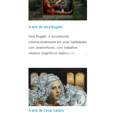
A arte de Vera Bugatti
Vera Bugatti é reconhecida
internacionalmente por suas habilidades
com anamorfoses, com trabalhos
urbanos magníficos repletos de
distorções, complexidades e
transformações. Suas obras são
criadas com diferentes técnicas e
materiais e estão espalhadas ao redor
do globo. Vera nasceu na comuna
italiana de Brescia, formou-se em
Conservação do Patrimônio Cultural em
Parma e foi bolsista de pesquisa em
Mântua com uma tese dedicada aos
tratados heterodoxos do século XVI.
A arte de Cesar Santos