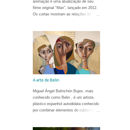
animação é uma atualização de seu
filme original "Man", lançado em 2012.
Os curtas mostram as relações do
homem com o mundo natural de uma
forma ironicamente alegre, ao som de
"In the Hall of the Mountain King" de
Edvard Grieg .
A arte de Belin
Miguel Ángel Belinchón Bujes, mais
conhecido como Belin , é um artista
plástico espanhol autodidata conhecido
por combinar elementos do cubismo, da
pop art e do realismo para criar suas
obras. Ele já era reconhecido por suas
belíssimas pinturas e sua maneira