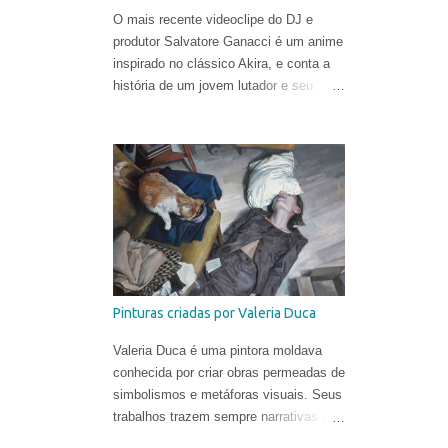
O mais recente videoclipe do DJ e
produtor Salvatore Ganacci é um anime
inspirado no clássico Akira, e conta a
história de um jovem lutador e seu
punho gigante. O trabalho foi criado
pelo diretor Tom Noakes, o mais
recente contratado da produtora
Business Club Royale, ao lado de Will
Goodfellow & Greg Sharp e produzido
pelas equipes dos estúdios Goono &
Trub Animation.
Pinturas criadas por Valeria Duca
Valeria Duca é uma pintora moldava
conhecida por criar obras permeadas de
simbolismos e metáforas visuais. Seus
trabalhos trazem sempre narrativas que
retratam os limites da normalidade, às