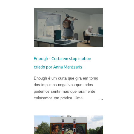
vezes flertando com o surreal. Valeria
começou a sua carreira muito cedo.
Sua primeira exposição aconteceu em
sua cidade natal, Chisinau, quando ela
tinha apenas 12 anos. Aos 17, mudou-
se para o Reino Unido, onde estudou
História da Arte na Universidade de St
Andrews. Depois de viver e pintar
profissionalmente por alguns anos em
Enough - Curta em stop motion
Oslo, Noruega, recentemente ela
criado por Anna Mantzaris
mudou-se para Washington DC. Suas
obras circulam o planeta e integram as
Enough é um curta que gira em torno
coleções permanentes de vários
dos impulsos negativos que todos
museus do Leste Europeu.
podemos sentir mas que raramente
colocamos em prática. Uma
compilação de pequenos momentos de
perda do autocontrole retratados nessa
animação em stop motion criada por
Anna Mantzaris e vencedora de
diversos prêmios internacionais.