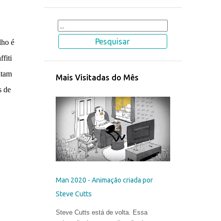
lho é
fiti
itam
Mais Visitadas do Mês
s de
Man 2020 - Animação criada por
Steve Cutts
Steve Cutts está de volta. Essa