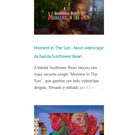
talentosa de espalhar os códigos do
hiper-realismo entre as paisagens
urbanas. Seus murais, criados apenas
a partir de técnicas de spray, viraram
referência no mundo eclético da arte.
Porém, em sua fase atual, quebrar as
regras da proporção é sua maior fonte
Moment In The Sun - Novo videoclipe
de inspiração e isso o leva a explorar
da banda Sunflower Bean
uma arte mais subjetiva. Belin gosta de
definir esse experimento como "pós-
A banda Sunflower Bean lançou seu
neo-cubismo".
mais recente single "Moment In The
Sun", que ganhou um belo videoclipe
dirigido, filmado e editado por Andy
DeLuca & Sarah Eiseman .