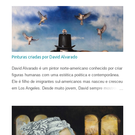
Vera nasceu na comuna italiana de Brescia, formou-se em
Conservação do Patrimônio Cultural em Parma e foi bolsista de
pesquisa em Mântua com uma tese dedicada aos tratados
heterodoxos do século XVI. Publicou ensaios sobre pesquisa
histórica e iconológica e colaborou com redações.
Pinturas criadas por David Alvarado
David Alvarado é um pintor norte-americano conhecido por criar
figuras humanas com uma estética poética e contemporânea.
Ele é filho de imigrantes sul-americanos mas nasceu e cresceu
em Los Angeles. Desde muito jovem, David sempre mostrou
uma inclinação para as artes, desenhando constantemente ao
longo do ensino fundamental e do ensino médio. Por isso, não
foi surpresa que após sua formatura, aos 17 anos, ele partiu
para Florença, Itália, e buscou o treinamento tradicional na
cidade que gerou o Renascimento.