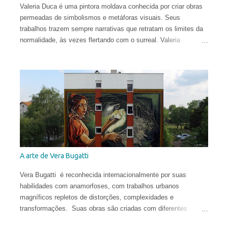
Valeria Duca é uma pintora moldava conhecida por criar obras
permeadas de simbolismos e metáforas visuais. Seus
trabalhos trazem sempre narrativas que retratam os limites da
normalidade, às vezes flertando com o surreal. Valeria
começou a sua carreira muito cedo. Sua primeira exposição
aconteceu em sua cidade natal, Chisinau, quando ela tinha
apenas 12 anos. Aos 17, mudou-se para o Reino Unido, onde
estudou História da Arte na Universidade de St Andrews.
Depois de viver e pintar profissionalmente por alguns anos em
Oslo, Noruega, recentemente ela mudou-se para Washington
DC. Suas obras circulam o planeta e integram as coleções
permanentes de vários museus do Leste Europeu.
A arte de Vera Bugatti
Vera Bugatti é reconhecida internacionalmente por suas
habilidades com anamorfoses, com trabalhos urbanos
magníficos repletos de distorções, complexidades e
transformações. Suas obras são criadas com diferentes
técnicas e materiais e estão espalhadas ao redor do globo.