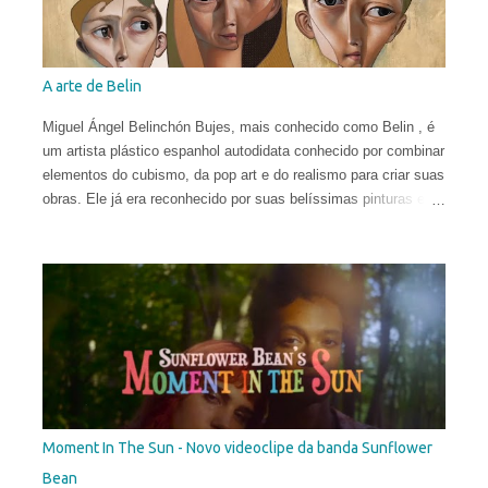
A arte de Belin
Miguel Ángel Belinchón Bujes, mais conhecido como Belin , é
um artista plástico espanhol autodidata conhecido por combinar
elementos do cubismo, da pop art e do realismo para criar suas
obras. Ele já era reconhecido por suas belíssimas pinturas e
sua maneira talentosa de espalhar os códigos do hiper-realismo
entre as paisagens urbanas. Seus murais, criados apenas a
partir de técnicas de spray, viraram referência no mundo
eclético da arte. Porém, em sua fase atual, quebrar as regras
da proporção é sua maior fonte de inspiração e isso o leva a
explorar uma arte mais subjetiva. Belin gosta de definir esse
experimento como "pós-neo-cubismo".
Moment In The Sun - Novo videoclipe da banda Sunflower
Bean