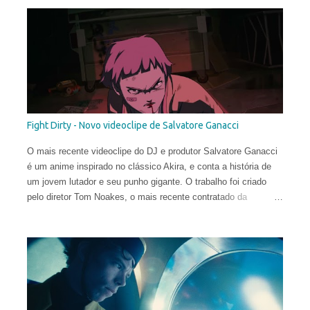
Fight Dirty - Novo videoclipe de Salvatore Ganacci
O mais recente videoclipe do DJ e produtor Salvatore Ganacci
é um anime inspirado no clássico Akira, e conta a história de
um jovem lutador e seu punho gigante. O trabalho foi criado
pelo diretor Tom Noakes, o mais recente contratado da
produtora Business Club Royale, ao lado de Will Goodfellow &
Greg Sharp e produzido pelas equipes dos estúdios Goono &
Trub Animation.