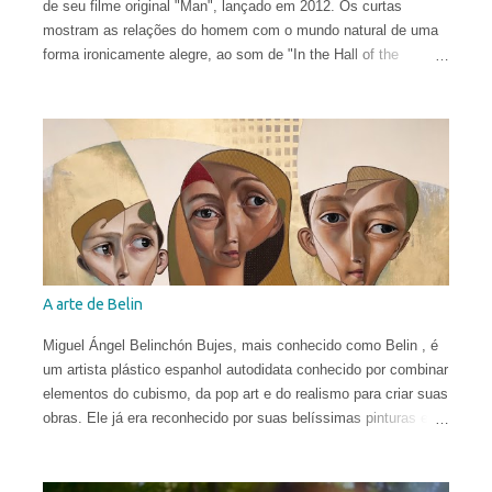
de seu filme original "Man", lançado em 2012. Os curtas
mostram as relações do homem com o mundo natural de uma
forma ironicamente alegre, ao som de "In the Hall of the
Mountain King" de Edvard Grieg .
A arte de Belin
Miguel Ángel Belinchón Bujes, mais conhecido como Belin , é
um artista plástico espanhol autodidata conhecido por combinar
elementos do cubismo, da pop art e do realismo para criar suas
obras. Ele já era reconhecido por suas belíssimas pinturas e
sua maneira talentosa de espalhar os códigos do hiper-realismo
entre as paisagens urbanas. Seus murais, criados apenas a
partir de técnicas de spray, viraram referência no mundo