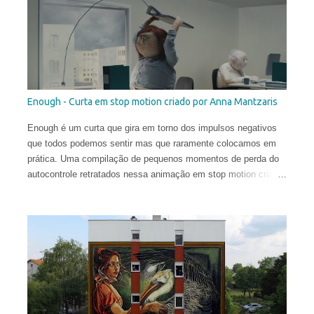
estudou História da Arte na Universidade de St Andrews.
Depois de viver e pintar profissionalmente por alguns anos em
Oslo, Noruega, recentemente ela mudou-se para Washington
DC. Suas obras circulam o planeta e integram as coleções
permanentes de vários museus do Leste Europeu.
Enough - Curta em stop motion criado por Anna Mantzaris
Enough é um curta que gira em torno dos impulsos negativos
que todos podemos sentir mas que raramente colocamos em
prática. Uma compilação de pequenos momentos de perda do
autocontrole retratados nessa animação em stop motion criada
por Anna Mantzaris e vencedora de diversos prêmios
internacionais.