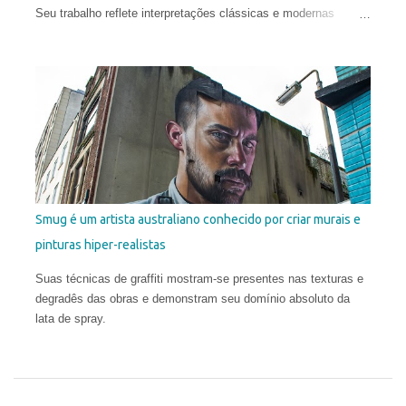
Seu trabalho reflete interpretações clássicas e modernas
justapostas em uma mesma pintura, com influências que vão
do Renascimento à Arte Contemporânea. Com uma técnica
excelente, ele infunde uma harmonia entre o natural e o
conceitual para criar obras que são provocantes e dramáticas.
Santos estudou no Miami Dade College, onde obteve o diploma
em 2003. Depois, frequentou a New World School of the Arts e,
pouco antes de se formar como Bacharel em Belas Artes,
abandonou o curso para estudar no exterior e ampliar sua
compreensão da arte. Em 2006, ele concluiu a Angel Academy
of Art em Florença. Seus trabalhos já receberam diversos
Smug é um artista australiano conhecido por criar murais e
prêmios internacionais e hoje aparecem em coleções públicas
pinturas hiper-realistas
e privadas em todo o mundo.
Suas técnicas de graffiti mostram-se presentes nas texturas e
degradês das obras e demonstram seu domínio absoluto da
lata de spray.