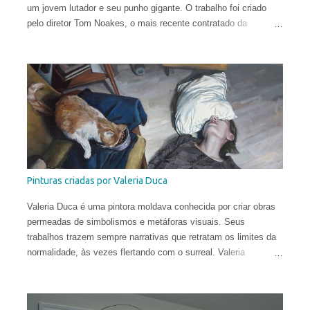
um jovem lutador e seu punho gigante. O trabalho foi criado
pelo diretor Tom Noakes, o mais recente contratado da
produtora Business Club Royale, ao lado de Will Goodfellow &
Greg Sharp e produzido pelas equipes dos estúdios Goono &
Trub Animation.
Pinturas criadas por Valeria Duca
Valeria Duca é uma pintora moldava conhecida por criar obras
permeadas de simbolismos e metáforas visuais. Seus
trabalhos trazem sempre narrativas que retratam os limites da
normalidade, às vezes flertando com o surreal. Valeria
começou a sua carreira muito cedo. Sua primeira exposição
aconteceu em sua cidade natal, Chisinau, quando ela tinha
apenas 12 anos. Aos 17, mudou-se para o Reino Unido, onde