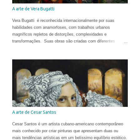
A arte de Vera Bugatti
Vera Bugatti é reconhecida internacionalmente por suas
habilidades com anamorfoses, com trabalhos urbanos
magníficos repletos de distorções, complexidades e
transformações. Suas obras são criadas com diferentes
técnicas e materiais e estão espalhadas ao redor do globo.
Vera nasceu na comuna italiana de Brescia, formou-se em
Conservação do Patrimônio Cultural em Parma e foi bolsista de
pesquisa em Mântua com uma tese dedicada aos tratados
heterodoxos do século XVI. Publicou ensaios sobre pesquisa
histórica e iconológica e colaborou com redações.
A arte de Cesar Santos
Cesar Santos é um artista cubano-americano contemporâneo
mais conhecido por criar pinturas que apresentam duas ou
mais tendências artísticas em um belíssimo equilíbrio estético.