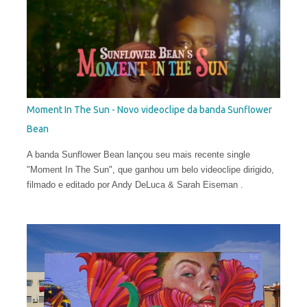
eclético da arte. Porém, em sua fase atual, quebrar as regras
da proporção é sua maior fonte de inspiração e isso o leva a
explorar uma arte mais subjetiva. Belin gosta de definir esse
experimento como "pós-neo-cubismo".
Moment In The Sun - Novo videoclipe da banda Sunflower
Bean
A banda Sunflower Bean lançou seu mais recente single
"Moment In The Sun", que ganhou um belo videoclipe dirigido,
filmado e editado por Andy DeLuca & Sarah Eiseman .