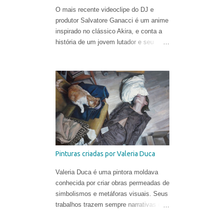
O mais recente videoclipe do DJ e
produtor Salvatore Ganacci é um anime
inspirado no clássico Akira, e conta a
história de um jovem lutador e seu
punho gigante. O trabalho foi criado
pelo diretor Tom Noakes, o mais
recente contratado da produtora
Business Club Royale, ao lado de Will
Goodfellow & Greg Sharp e produzido
pelas equipes dos estúdios Goono &
Trub Animation.
Pinturas criadas por Valeria Duca
Valeria Duca é uma pintora moldava
conhecida por criar obras permeadas de
simbolismos e metáforas visuais. Seus
trabalhos trazem sempre narrativas que
retratam os limites da normalidade, às