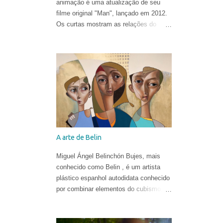
animação é uma atualização de seu
filme original "Man", lançado em 2012.
Os curtas mostram as relações do
homem com o mundo natural de uma
forma ironicamente alegre, ao som de
"In the Hall of the Mountain King" de
Edvard Grieg .
A arte de Belin
Miguel Ángel Belinchón Bujes, mais
conhecido como Belin , é um artista
plástico espanhol autodidata conhecido
por combinar elementos do cubismo, da
pop art e do realismo para criar suas
obras. Ele já era reconhecido por suas
belíssimas pinturas e sua maneira