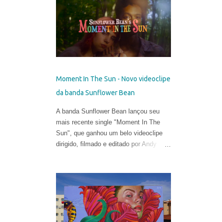
talentosa de espalhar os códigos do
hiper-realismo entre as paisagens
urbanas. Seus murais, criados apenas
a partir de técnicas de spray, viraram
referência no mundo eclético da arte.
Porém, em sua fase atual, quebrar as
regras da proporção é sua maior fonte
Moment In The Sun - Novo videoclipe
de inspiração e isso o leva a explorar
da banda Sunflower Bean
uma arte mais subjetiva. Belin gosta de
definir esse experimento como "pós-
A banda Sunflower Bean lançou seu
neo-cubismo".
mais recente single "Moment In The
Sun", que ganhou um belo videoclipe
dirigido, filmado e editado por Andy
DeLuca & Sarah Eiseman .