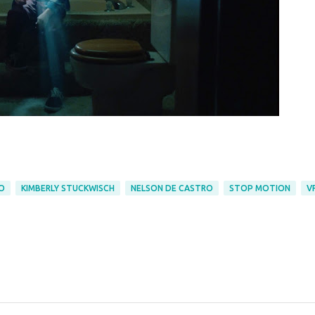
O
KIMBERLY STUCKWISCH
NELSON DE CASTRO
STOP MOTION
V