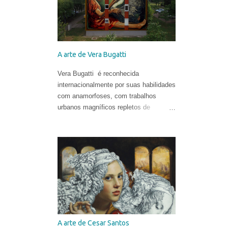
A arte de Vera Bugatti
Vera Bugatti é reconhecida
internacionalmente por suas habilidades
com anamorfoses, com trabalhos
urbanos magníficos repletos de
distorções, complexidades e
transformações. Suas obras são
criadas com diferentes técnicas e
materiais e estão espalhadas ao redor
do globo. Vera nasceu na comuna
italiana de Brescia, formou-se em
Conservação do Patrimônio Cultural em
Parma e foi bolsista de pesquisa em
Mântua com uma tese dedicada aos
tratados heterodoxos do século XVI.
A arte de Cesar Santos