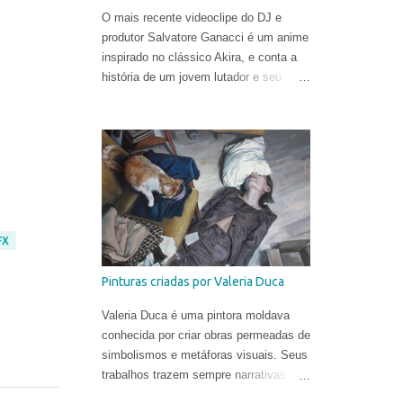
O mais recente videoclipe do DJ e
produtor Salvatore Ganacci é um anime
inspirado no clássico Akira, e conta a
história de um jovem lutador e seu
punho gigante. O trabalho foi criado
pelo diretor Tom Noakes, o mais
recente contratado da produtora
Business Club Royale, ao lado de Will
Goodfellow & Greg Sharp e produzido
pelas equipes dos estúdios Goono &
Trub Animation.
FX
Pinturas criadas por Valeria Duca
Valeria Duca é uma pintora moldava
conhecida por criar obras permeadas de
simbolismos e metáforas visuais. Seus
trabalhos trazem sempre narrativas que
retratam os limites da normalidade, às