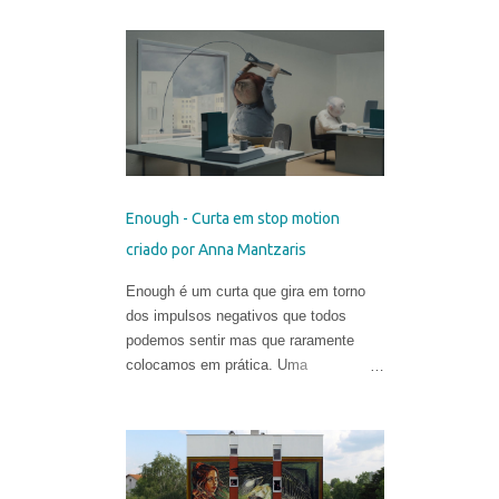
vezes flertando com o surreal. Valeria
começou a sua carreira muito cedo.
Sua primeira exposição aconteceu em
sua cidade natal, Chisinau, quando ela
tinha apenas 12 anos. Aos 17, mudou-
se para o Reino Unido, onde estudou
História da Arte na Universidade de St
Andrews. Depois de viver e pintar
profissionalmente por alguns anos em
Enough - Curta em stop motion
Oslo, Noruega, recentemente ela
criado por Anna Mantzaris
mudou-se para Washington DC. Suas
obras circulam o planeta e integram as
Enough é um curta que gira em torno
coleções permanentes de vários
dos impulsos negativos que todos
museus do Leste Europeu.
podemos sentir mas que raramente
colocamos em prática. Uma
compilação de pequenos momentos de
perda do autocontrole retratados nessa
animação em stop motion criada por
Anna Mantzaris e vencedora de
diversos prêmios internacionais.