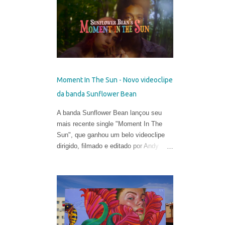
talentosa de espalhar os códigos do
hiper-realismo entre as paisagens
urbanas. Seus murais, criados apenas
a partir de técnicas de spray, viraram
referência no mundo eclético da arte.
Porém, em sua fase atual, quebrar as
regras da proporção é sua maior fonte
Moment In The Sun - Novo videoclipe
de inspiração e isso o leva a explorar
da banda Sunflower Bean
uma arte mais subjetiva. Belin gosta de
definir esse experimento como "pós-
A banda Sunflower Bean lançou seu
neo-cubismo".
mais recente single "Moment In The
Sun", que ganhou um belo videoclipe
dirigido, filmado e editado por Andy
DeLuca & Sarah Eiseman .