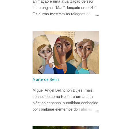
animação é uma atualização de seu
filme original "Man", lançado em 2012.
Os curtas mostram as relações do
homem com o mundo natural de uma
forma ironicamente alegre, ao som de
"In the Hall of the Mountain King" de
Edvard Grieg .
A arte de Belin
Miguel Ángel Belinchón Bujes, mais
conhecido como Belin , é um artista
plástico espanhol autodidata conhecido
por combinar elementos do cubismo, da
pop art e do realismo para criar suas
obras. Ele já era reconhecido por suas
belíssimas pinturas e sua maneira