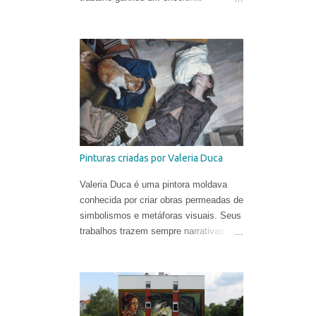
videoclipe dirigido por Léo Gotainer &
Zite Vincendeau-Verbraeken e
produzido pela equipe da Téléphone
Maison Films.
Pinturas criadas por Valeria Duca
Valeria Duca é uma pintora moldava
conhecida por criar obras permeadas de
simbolismos e metáforas visuais. Seus
trabalhos trazem sempre narrativas que
retratam os limites da normalidade, às
vezes flertando com o surreal. Valeria
começou a sua carreira muito cedo.
Sua primeira exposição aconteceu em
sua cidade natal, Chisinau, quando ela