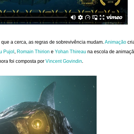
 que a cerca, as regras de sobrevivência mudam.
Animação
cri
u Pujol
,
Romain Thirion
e
Yohan Thireau
na escola de animaç
sonora foi composta por
Vincent Govindin
.