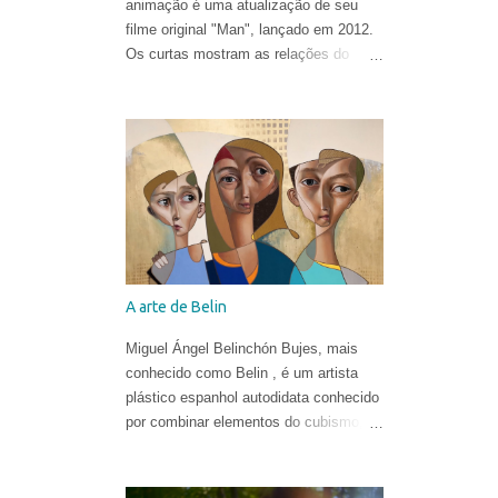
animação é uma atualização de seu
filme original "Man", lançado em 2012.
Os curtas mostram as relações do
homem com o mundo natural de uma
forma ironicamente alegre, ao som de
"In the Hall of the Mountain King" de
Edvard Grieg .
A arte de Belin
Miguel Ángel Belinchón Bujes, mais
conhecido como Belin , é um artista
plástico espanhol autodidata conhecido
por combinar elementos do cubismo, da
pop art e do realismo para criar suas
obras. Ele já era reconhecido por suas
belíssimas pinturas e sua maneira