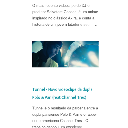
O mais recente videoclipe do DJ e
produtor Salvatore Ganacci é um anime
inspirado no clássico Akira, e conta a
história de um jovem lutador e seu
punho gigante. O trabalho foi criado
pelo diretor Tom Noakes, o mais
recente contratado da produtora
Business Club Royale, ao lado de Will
Goodfellow & Greg Sharp e produzido
pelas equipes dos estúdios Goono &
Trub Animation.
Tunnel - Novo videoclipe da dupla
Polo & Pan (feat Channel Tres)
Tunnel é o resultado da parceria entre a
dupla parisiense Polo & Pan e o rapper
norte-americano Channel Tres . O
trabalho ganhou um excelente