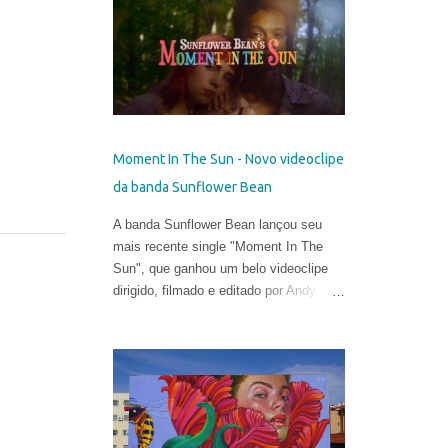
talentosa de espalhar os códigos do
hiper-realismo entre as paisagens
urbanas. Seus murais, criados apenas
a partir de técnicas de spray, viraram
referência no mundo eclético da arte.
Porém, em sua fase atual, quebrar as
regras da proporção é sua maior fonte
Moment In The Sun - Novo videoclipe
de inspiração e isso o leva a explorar
da banda Sunflower Bean
uma arte mais subjetiva. Belin gosta de
definir esse experimento como "pós-
A banda Sunflower Bean lançou seu
neo-cubismo".
mais recente single "Moment In The
Sun", que ganhou um belo videoclipe
dirigido, filmado e editado por Andy
DeLuca & Sarah Eiseman .