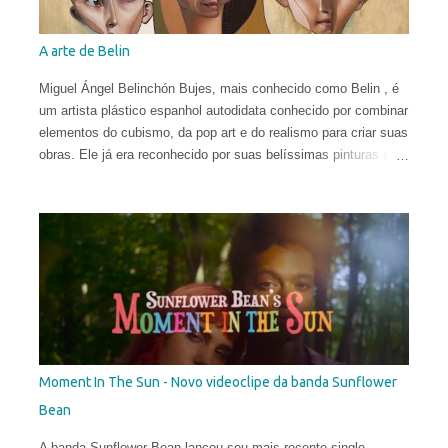
A arte de Belin
Miguel Ángel Belinchón Bujes, mais conhecido como Belin , é
um artista plástico espanhol autodidata conhecido por combinar
elementos do cubismo, da pop art e do realismo para criar suas
obras. Ele já era reconhecido por suas belíssimas pinturas e
sua maneira talentosa de espalhar os códigos do hiper-realismo
entre as paisagens urbanas. Seus murais, criados apenas a
partir de técnicas de spray, viraram referência no mundo
eclético da arte. Porém, em sua fase atual, quebrar as regras
da proporção é sua maior fonte de inspiração e isso o leva a
explorar uma arte mais subjetiva. Belin gosta de definir esse
experimento como "pós-neo-cubismo".
Moment In The Sun - Novo videoclipe da banda Sunflower
Bean
A banda Sunflower Bean lançou seu mais recente single