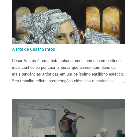
pesquisa em Mântua com uma tese dedicada aos tratados
heterodoxos do século XVI. Publicou ensaios sobre pesquisa
histórica e iconológica e colaborou com redações.
A arte de Cesar Santos
Cesar Santos é um artista cubano-americano contemporâneo
mais conhecido por criar pinturas que apresentam duas ou
mais tendências artísticas em um belíssimo equilíbrio estético.
Seu trabalho reflete interpretações clássicas e modernas
justapostas em uma mesma pintura, com influências que vão
do Renascimento à Arte Contemporânea. Com uma técnica
excelente, ele infunde uma harmonia entre o natural e o
conceitual para criar obras que são provocantes e dramáticas.
Santos estudou no Miami Dade College, onde obteve o diploma
em 2003. Depois, frequentou a New World School of the Arts e,
pouco antes de se formar como Bacharel em Belas Artes,
abandonou o curso para estudar no exterior e ampliar sua