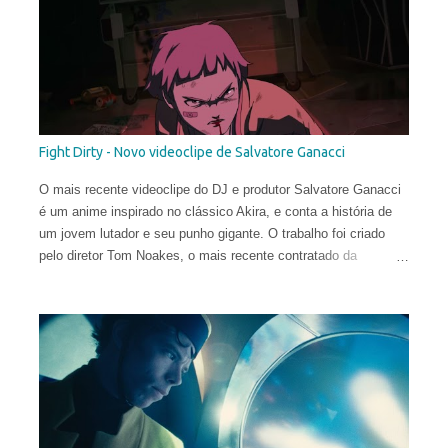
Fight Dirty - Novo videoclipe de Salvatore Ganacci
O mais recente videoclipe do DJ e produtor Salvatore Ganacci
é um anime inspirado no clássico Akira, e conta a história de
um jovem lutador e seu punho gigante. O trabalho foi criado
pelo diretor Tom Noakes, o mais recente contratado da
produtora Business Club Royale, ao lado de Will Goodfellow &
Greg Sharp e produzido pelas equipes dos estúdios Goono &
Trub Animation.