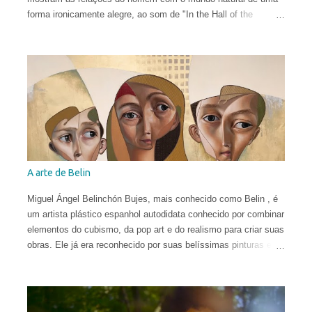
forma ironicamente alegre, ao som de "In the Hall of the
Mountain King" de Edvard Grieg .
A arte de Belin
Miguel Ángel Belinchón Bujes, mais conhecido como Belin , é
um artista plástico espanhol autodidata conhecido por combinar
elementos do cubismo, da pop art e do realismo para criar suas
obras. Ele já era reconhecido por suas belíssimas pinturas e
sua maneira talentosa de espalhar os códigos do hiper-realismo
entre as paisagens urbanas. Seus murais, criados apenas a
partir de técnicas de spray, viraram referência no mundo
eclético da arte. Porém, em sua fase atual, quebrar as regras