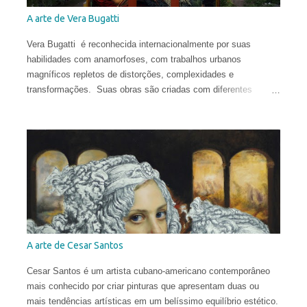
A arte de Vera Bugatti
Vera Bugatti é reconhecida internacionalmente por suas
habilidades com anamorfoses, com trabalhos urbanos
magníficos repletos de distorções, complexidades e
transformações. Suas obras são criadas com diferentes
técnicas e materiais e estão espalhadas ao redor do globo.
Vera nasceu na comuna italiana de Brescia, formou-se em
Conservação do Patrimônio Cultural em Parma e foi bolsista de
pesquisa em Mântua com uma tese dedicada aos tratados
heterodoxos do século XVI. Publicou ensaios sobre pesquisa
histórica e iconológica e colaborou com redações.
A arte de Cesar Santos
Cesar Santos é um artista cubano-americano contemporâneo
mais conhecido por criar pinturas que apresentam duas ou
mais tendências artísticas em um belíssimo equilíbrio estético.