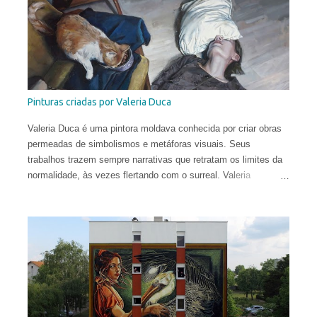
Pinturas criadas por Valeria Duca
Valeria Duca é uma pintora moldava conhecida por criar obras
permeadas de simbolismos e metáforas visuais. Seus
trabalhos trazem sempre narrativas que retratam os limites da
normalidade, às vezes flertando com o surreal. Valeria
começou a sua carreira muito cedo. Sua primeira exposição
aconteceu em sua cidade natal, Chisinau, quando ela tinha
apenas 12 anos. Aos 17, mudou-se para o Reino Unido, onde
estudou História da Arte na Universidade de St Andrews.
Depois de viver e pintar profissionalmente por alguns anos em
Oslo, Noruega, recentemente ela mudou-se para Washington
DC. Suas obras circulam o planeta e integram as coleções
permanentes de vários museus do Leste Europeu.