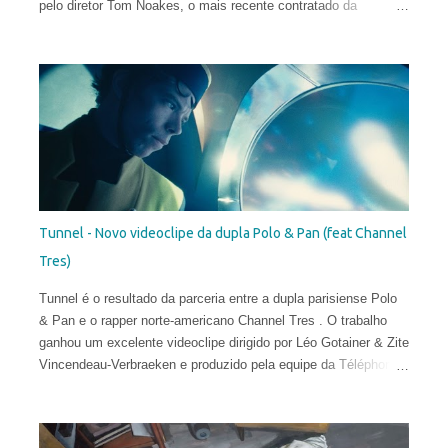
pelo diretor Tom Noakes, o mais recente contratado da
produtora Business Club Royale, ao lado de Will Goodfellow &
Greg Sharp e produzido pelas equipes dos estúdios Goono &
Trub Animation.
Tunnel - Novo videoclipe da dupla Polo & Pan (feat Channel
Tres)
Tunnel é o resultado da parceria entre a dupla parisiense Polo
& Pan e o rapper norte-americano Channel Tres . O trabalho
ganhou um excelente videoclipe dirigido por Léo Gotainer & Zite
Vincendeau-Verbraeken e produzido pela equipe da Téléphone
Maison Films.