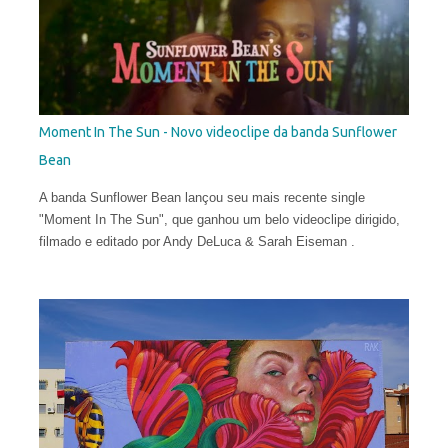
da proporção é sua maior fonte de inspiração e isso o leva a
explorar uma arte mais subjetiva. Belin gosta de definir esse
experimento como "pós-neo-cubismo".
Moment In The Sun - Novo videoclipe da banda Sunflower
Bean
A banda Sunflower Bean lançou seu mais recente single
"Moment In The Sun", que ganhou um belo videoclipe dirigido,
filmado e editado por Andy DeLuca & Sarah Eiseman .