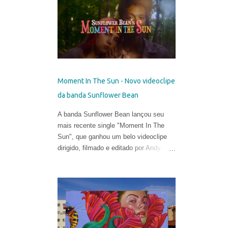
talentosa de espalhar os códigos do
hiper-realismo entre as paisagens
urbanas. Seus murais, criados apenas
a partir de técnicas de spray, viraram
referência no mundo eclético da arte.
Porém, em sua fase atual, quebrar as
regras da proporção é sua maior fonte
Moment In The Sun - Novo videoclipe
de inspiração e isso o leva a explorar
da banda Sunflower Bean
uma arte mais subjetiva. Belin gosta de
definir esse experimento como "pós-
A banda Sunflower Bean lançou seu
neo-cubismo".
mais recente single "Moment In The
Sun", que ganhou um belo videoclipe
dirigido, filmado e editado por Andy
DeLuca & Sarah Eiseman .