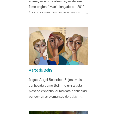
animação é uma atualização de seu
filme original "Man", lançado em 2012.
Os curtas mostram as relações do
homem com o mundo natural de uma
forma ironicamente alegre, ao som de
"In the Hall of the Mountain King" de
Edvard Grieg .
A arte de Belin
Miguel Ángel Belinchón Bujes, mais
conhecido como Belin , é um artista
plástico espanhol autodidata conhecido
por combinar elementos do cubismo, da
pop art e do realismo para criar suas
obras. Ele já era reconhecido por suas
belíssimas pinturas e sua maneira