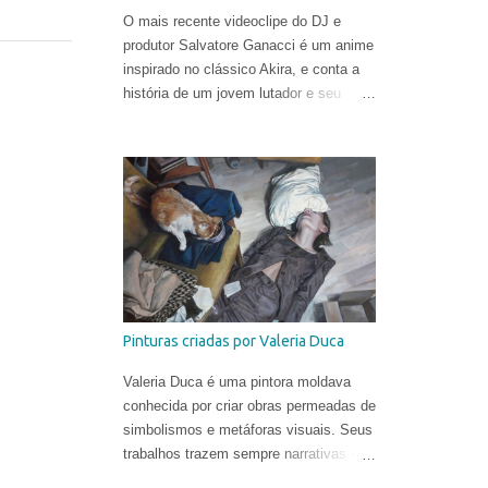
O mais recente videoclipe do DJ e
produtor Salvatore Ganacci é um anime
inspirado no clássico Akira, e conta a
história de um jovem lutador e seu
punho gigante. O trabalho foi criado
pelo diretor Tom Noakes, o mais
recente contratado da produtora
Business Club Royale, ao lado de Will
Goodfellow & Greg Sharp e produzido
pelas equipes dos estúdios Goono &
Trub Animation.
Pinturas criadas por Valeria Duca
Valeria Duca é uma pintora moldava
conhecida por criar obras permeadas de
simbolismos e metáforas visuais. Seus
trabalhos trazem sempre narrativas que
retratam os limites da normalidade, às