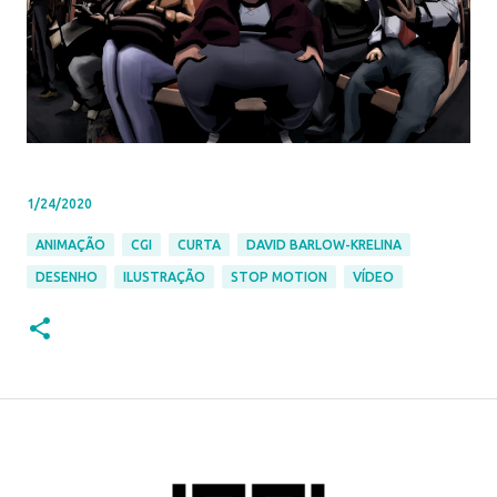
1/24/2020
ANIMAÇÃO
CGI
CURTA
DAVID BARLOW-KRELINA
DESENHO
ILUSTRAÇÃO
STOP MOTION
VÍDEO