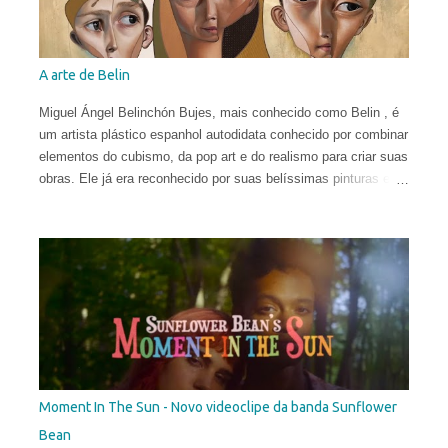
A arte de Belin
Miguel Ángel Belinchón Bujes, mais conhecido como Belin , é
um artista plástico espanhol autodidata conhecido por combinar
elementos do cubismo, da pop art e do realismo para criar suas
obras. Ele já era reconhecido por suas belíssimas pinturas e
sua maneira talentosa de espalhar os códigos do hiper-realismo
entre as paisagens urbanas. Seus murais, criados apenas a
partir de técnicas de spray, viraram referência no mundo
eclético da arte. Porém, em sua fase atual, quebrar as regras
da proporção é sua maior fonte de inspiração e isso o leva a
explorar uma arte mais subjetiva. Belin gosta de definir esse
experimento como "pós-neo-cubismo".
Moment In The Sun - Novo videoclipe da banda Sunflower
Bean