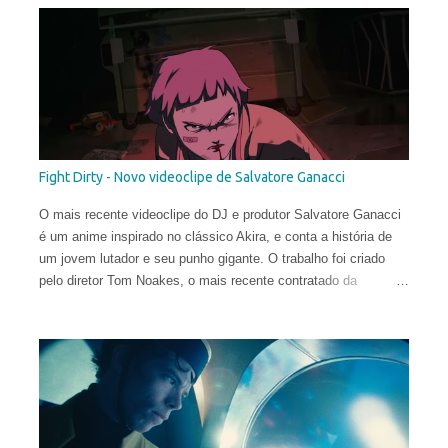
Fight Dirty - Novo videoclipe de Salvatore Ganacci
O mais recente videoclipe do DJ e produtor Salvatore Ganacci
é um anime inspirado no clássico Akira, e conta a história de
um jovem lutador e seu punho gigante. O trabalho foi criado
pelo diretor Tom Noakes, o mais recente contratado da
produtora Business Club Royale, ao lado de Will Goodfellow &
Greg Sharp e produzido pelas equipes dos estúdios Goono &
Trub Animation.