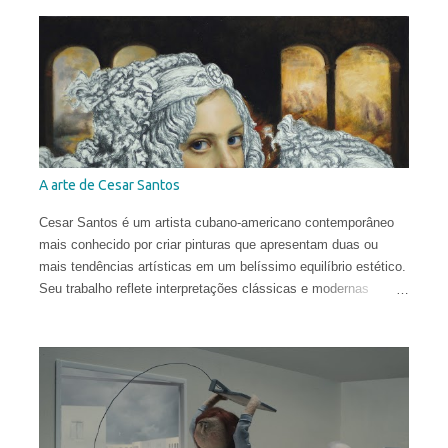
Vera nasceu na comuna italiana de Brescia, formou-se em
Conservação do Patrimônio Cultural em Parma e foi bolsista de
pesquisa em Mântua com uma tese dedicada aos tratados
heterodoxos do século XVI. Publicou ensaios sobre pesquisa
histórica e iconológica e colaborou com redações.
A arte de Cesar Santos
Cesar Santos é um artista cubano-americano contemporâneo
mais conhecido por criar pinturas que apresentam duas ou
mais tendências artísticas em um belíssimo equilíbrio estético.
Seu trabalho reflete interpretações clássicas e modernas
justapostas em uma mesma pintura, com influências que vão
do Renascimento à Arte Contemporânea. Com uma técnica
excelente, ele infunde uma harmonia entre o natural e o
conceitual para criar obras que são provocantes e dramáticas.
Santos estudou no Miami Dade College, onde obteve o diploma
em 2003. Depois, frequentou a New World School of the Arts e,
pouco antes de se formar como Bacharel em Belas Artes,