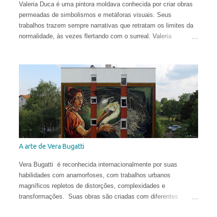
Valeria Duca é uma pintora moldava conhecida por criar obras
permeadas de simbolismos e metáforas visuais. Seus
trabalhos trazem sempre narrativas que retratam os limites da
normalidade, às vezes flertando com o surreal. Valeria
começou a sua carreira muito cedo. Sua primeira exposição
aconteceu em sua cidade natal, Chisinau, quando ela tinha
apenas 12 anos. Aos 17, mudou-se para o Reino Unido, onde
estudou História da Arte na Universidade de St Andrews.
Depois de viver e pintar profissionalmente por alguns anos em
Oslo, Noruega, recentemente ela mudou-se para Washington
DC. Suas obras circulam o planeta e integram as coleções
permanentes de vários museus do Leste Europeu.
A arte de Vera Bugatti
Vera Bugatti é reconhecida internacionalmente por suas
habilidades com anamorfoses, com trabalhos urbanos
magníficos repletos de distorções, complexidades e
transformações. Suas obras são criadas com diferentes
técnicas e materiais e estão espalhadas ao redor do globo.