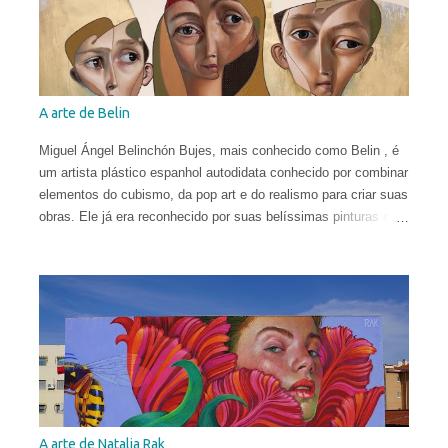
A arte de Belin
Miguel Ángel Belinchón Bujes, mais conhecido como Belin , é
um artista plástico espanhol autodidata conhecido por combinar
elementos do cubismo, da pop art e do realismo para criar suas
obras. Ele já era reconhecido por suas belíssimas pinturas e
sua maneira talentosa de espalhar os códigos do hiper-realismo
entre as paisagens urbanas. Seus murais, criados apenas a
partir de técnicas de spray, viraram referência no mundo
eclético da arte. Porém, em sua fase atual, quebrar as regras
da proporção é sua maior fonte de inspiração e isso o leva a
explorar uma arte mais subjetiva. Belin gosta de definir esse
experimento como "pós-neo-cubismo".
A arte de Natalia Rak