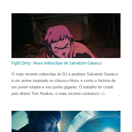
Fight Dirty - Novo videoclipe de Salvatore Ganacci
O mais recente videoclipe do DJ e produtor Salvatore Ganacci
é um anime inspirado no clássico Akira, e conta a história de
um jovem lutador e seu punho gigante. O trabalho foi criado
pelo diretor Tom Noakes, o mais recente contratado da
produtora Business Club Royale, ao lado de Will Goodfellow &
Greg Sharp e produzido pelas equipes dos estúdios Goono &
Trub Animation.