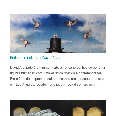
técnicas e materiais e estão espalhadas ao redor do globo.
Vera nasceu na comuna italiana de Brescia, formou-se em
Conservação do Patrimônio Cultural em Parma e foi bolsista de
pesquisa em Mântua com uma tese dedicada aos tratados
heterodoxos do século XVI. Publicou ensaios sobre pesquisa
histórica e iconológica e colaborou com redações.
Pinturas criadas por David Alvarado
David Alvarado é um pintor norte-americano conhecido por criar
figuras humanas com uma estética poética e contemporânea.
Ele é filho de imigrantes sul-americanos mas nasceu e cresceu
em Los Angeles. Desde muito jovem, David sempre mostrou
uma inclinação para as artes, desenhando constantemente ao
longo do ensino fundamental e do ensino médio. Por isso, não
foi surpresa que após sua formatura, aos 17 anos, ele partiu
para Florença, Itália, e buscou o treinamento tradicional na
cidade que gerou o Renascimento.