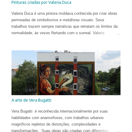
Pinturas criadas por Valeria Duca
Valeria Duca é uma pintora moldava conhecida por criar obras
permeadas de simbolismos e metáforas visuais. Seus
trabalhos trazem sempre narrativas que retratam os limites da
normalidade, às vezes flertando com o surreal. Valeria
começou a sua carreira muito cedo. Sua primeira exposição
aconteceu em sua cidade natal, Chisinau, quando ela tinha
apenas 12 anos. Aos 17, mudou-se para o Reino Unido, onde
estudou História da Arte na Universidade de St Andrews.
Depois de viver e pintar profissionalmente por alguns anos em
Oslo, Noruega, recentemente ela mudou-se para Washington
DC. Suas obras circulam o planeta e integram as coleções
permanentes de vários museus do Leste Europeu.
A arte de Vera Bugatti
Vera Bugatti é reconhecida internacionalmente por suas
habilidades com anamorfoses, com trabalhos urbanos
magníficos repletos de distorções, complexidades e
transformações. Suas obras são criadas com diferentes