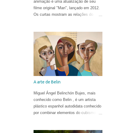
animação é uma atualização de seu
filme original "Man", lançado em 2012.
Os curtas mostram as relações do
homem com o mundo natural de uma
forma ironicamente alegre, ao som de
"In the Hall of the Mountain King" de
Edvard Grieg .
A arte de Belin
Miguel Ángel Belinchón Bujes, mais
conhecido como Belin , é um artista
plástico espanhol autodidata conhecido
por combinar elementos do cubismo, da
pop art e do realismo para criar suas
obras. Ele já era reconhecido por suas
belíssimas pinturas e sua maneira