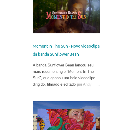
talentosa de espalhar os códigos do
hiper-realismo entre as paisagens
urbanas. Seus murais, criados apenas
a partir de técnicas de spray, viraram
referência no mundo eclético da arte.
Porém, em sua fase atual, quebrar as
regras da proporção é sua maior fonte
Moment In The Sun - Novo videoclipe
de inspiração e isso o leva a explorar
da banda Sunflower Bean
uma arte mais subjetiva. Belin gosta de
definir esse experimento como "pós-
A banda Sunflower Bean lançou seu
neo-cubismo".
mais recente single "Moment In The
Sun", que ganhou um belo videoclipe
dirigido, filmado e editado por Andy
DeLuca & Sarah Eiseman .