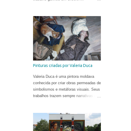
videoclipe dirigido por Léo Gotainer &
Zite Vincendeau-Verbraeken e
produzido pela equipe da Téléphone
Maison Films.
Pinturas criadas por Valeria Duca
Valeria Duca é uma pintora moldava
conhecida por criar obras permeadas de
simbolismos e metáforas visuais. Seus
trabalhos trazem sempre narrativas que
retratam os limites da normalidade, às
vezes flertando com o surreal. Valeria
começou a sua carreira muito cedo.
Sua primeira exposição aconteceu em
sua cidade natal, Chisinau, quando ela