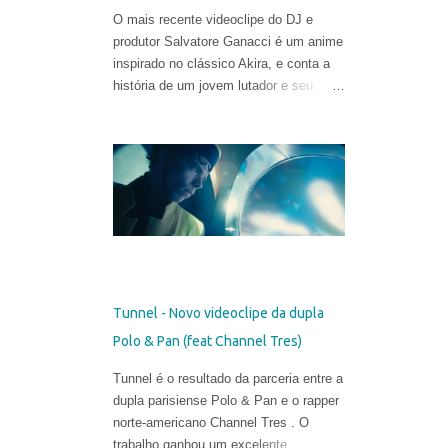
O mais recente videoclipe do DJ e
produtor Salvatore Ganacci é um anime
inspirado no clássico Akira, e conta a
história de um jovem lutador e seu
punho gigante. O trabalho foi criado
pelo diretor Tom Noakes, o mais
recente contratado da produtora
Business Club Royale, ao lado de Will
Goodfellow & Greg Sharp e produzido
pelas equipes dos estúdios Goono &
Trub Animation.
Tunnel - Novo videoclipe da dupla
Polo & Pan (feat Channel Tres)
Tunnel é o resultado da parceria entre a
dupla parisiense Polo & Pan e o rapper
norte-americano Channel Tres . O
trabalho ganhou um excelente