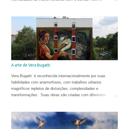
começou a sua carreira muito cedo. Sua primeira exposição
aconteceu em sua cidade natal, Chisinau, quando ela tinha
apenas 12 anos. Aos 17, mudou-se para o Reino Unido, onde
estudou História da Arte na Universidade de St Andrews.
Depois de viver e pintar profissionalmente por alguns anos em
Oslo, Noruega, recentemente ela mudou-se para Washington
DC. Suas obras circulam o planeta e integram as coleções
permanentes de vários museus do Leste Europeu.
A arte de Vera Bugatti
Vera Bugatti é reconhecida internacionalmente por suas
habilidades com anamorfoses, com trabalhos urbanos
magníficos repletos de distorções, complexidades e
transformações. Suas obras são criadas com diferentes
técnicas e materiais e estão espalhadas ao redor do globo.
Vera nasceu na comuna italiana de Brescia, formou-se em
Conservação do Patrimônio Cultural em Parma e foi bolsista de
pesquisa em Mântua com uma tese dedicada aos tratados
heterodoxos do século XVI. Publicou ensaios sobre pesquisa