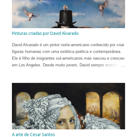
histórica e iconológica e colaborou com redações.
Pinturas criadas por David Alvarado
David Alvarado é um pintor norte-americano conhecido por criar
figuras humanas com uma estética poética e contemporânea.
Ele é filho de imigrantes sul-americanos mas nasceu e cresceu
em Los Angeles. Desde muito jovem, David sempre mostrou
uma inclinação para as artes, desenhando constantemente ao
longo do ensino fundamental e do ensino médio. Por isso, não
foi surpresa que após sua formatura, aos 17 anos, ele partiu
para Florença, Itália, e buscou o treinamento tradicional na
cidade que gerou o Renascimento.
A arte de Cesar Santos