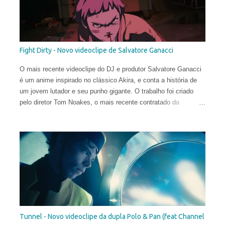
Fight Dirty - Novo videoclipe de Salvatore Ganacci
O mais recente videoclipe do DJ e produtor Salvatore Ganacci
é um anime inspirado no clássico Akira, e conta a história de
um jovem lutador e seu punho gigante. O trabalho foi criado
pelo diretor Tom Noakes, o mais recente contratado da
produtora Business Club Royale, ao lado de Will Goodfellow &
Greg Sharp e produzido pelas equipes dos estúdios Goono &
Trub Animation.
Tunnel - Novo videoclipe da dupla Polo & Pan (feat Channel