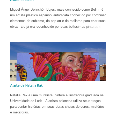
Miguel Ángel Belinchón Bujes, mais conhecido como Belin , é
um artista plástico espanhol autodidata conhecido por combinar
elementos do cubismo, da pop art e do realismo para criar suas
obras. Ele já era reconhecido por suas belíssimas pinturas e
sua maneira talentosa de espalhar os códigos do hiper-realismo
entre as paisagens urbanas. Seus murais, criados apenas a
partir de técnicas de spray, viraram referência no mundo
eclético da arte. Porém, em sua fase atual, quebrar as regras
da proporção é sua maior fonte de inspiração e isso o leva a
explorar uma arte mais subjetiva. Belin gosta de definir esse
experimento como "pós-neo-cubismo".
A arte de Natalia Rak
Natalia Rak é uma muralista, pintora e ilustradora graduada na
Universidade de Lodz . A artista polonesa utiliza seus traços
para contar histórias em suas obras cheias de cores, mistérios
e metáforas.